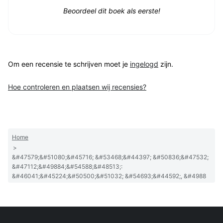
Beoordeel dit boek als eerste!
Om een recensie te schrijven moet je
ingelogd
zijn.
Hoe controleren en plaatsen wij recensies?
Home
>
&#47579;&#51080;&#45716; &#53468;&#44397; &#50836;&#47532;
&#47112;&#49884;&#54588;&#48513;:
&#46041;&#45224;&#50500;&#51032; &#54693;&#44592;, &#4988