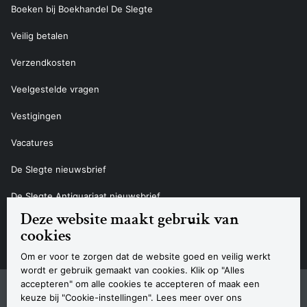
Boeken bij Boekhandel De Slegte
Veilig betalen
Verzendkosten
Veelgestelde vragen
Vestigingen
Vacatures
De Slegte nieuwsbrief
De Slegte Antiquariaat nieuwsbrief
Deze website maakt gebruik van
Contact
cookies
Om er voor te zorgen dat de website goed en veilig werkt
wordt er gebruik gemaakt van cookies. Klik op "Alles
accepteren" om alle cookies te accepteren of maak een
Sitemap
Privacyverklaring
Cookieverklaring
Algemene voorwaarden
Disclaimer
Contact
keuze bij "Cookie-instellingen". Lees meer over ons
Navigatie