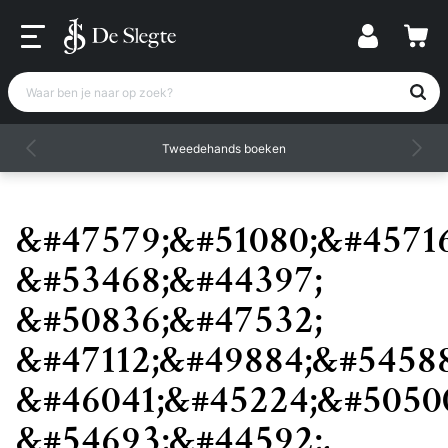
Waar ben je naar op zoek?
Tweedehands boeken
&#47579;&#51080;&#45716
&#53468;&#44397;
&#50836;&#47532;
&#47112;&#49884;&#54588
&#46041;&#45224;&#5050
&#54693;&#44592;,