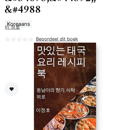
&#4988
Koreaans
이 정호
Nog geen beoordelingen
Beoordeel dit boek
Zet op verlanglijst