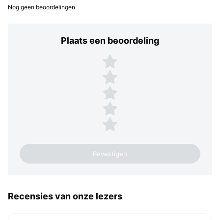
Nog geen beoordelingen
Plaats een beoordeling
Plaats een beoordeling
5 sterren
4 sterren
3 sterren
2 sterren
1 ster
Recensies van onze lezers