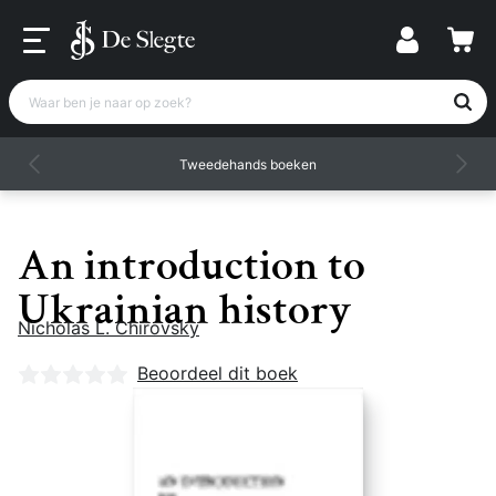
Waar ben je naar op zoek?
Tweedehands boeken
An introduction to
Ukrainian history
Nicholas L. Chirovsky
Nog geen beoordelingen
Beoordeel dit boek