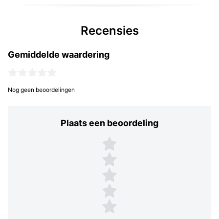
Recensies
Gemiddelde waardering
Nog geen beoordelingen
Plaats een beoordeling
Plaats een beoordeling
5 sterren
4 sterren
3 sterren
2 sterren
1 ster