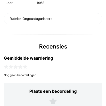
Jaar:
1968
Rubriek:
Ongecategoriseerd
Recensies
Gemiddelde waardering
Nog geen beoordelingen
Plaats een beoordeling
Plaats een beoordeling
5 sterren