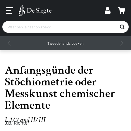
Waar ben je naar op zoek?
Tweedehands boeken
Anfangsgünde der
Stöchiometrie oder
Messkunst chemischer
Elemente
I. 1/2 and II/III
J.B. Richter