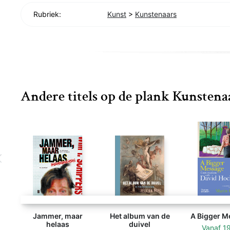
Rubriek:
Kunst
>
Kunstenaars
Andere titels op de plank Kunstena
Jammer, maar
Het album van de
A Bigger M
helaas
duivel
Vanaf
1