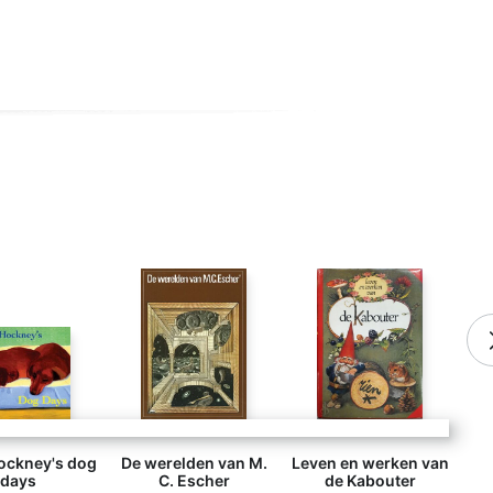
ockney's dog
De werelden van M.
Leven en werken van
days
C. Escher
de Kabouter