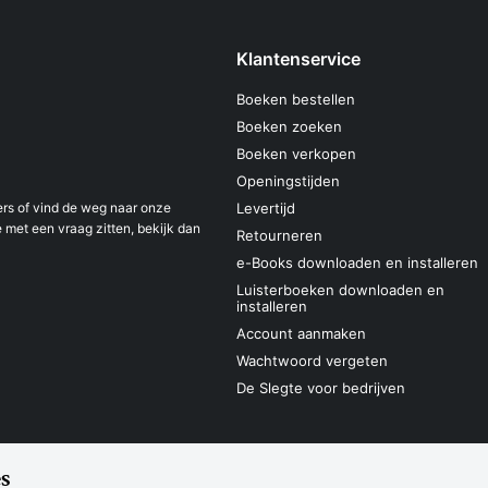
Klantenservice
Boeken bestellen
Boeken zoeken
Boeken verkopen
Openingstijden
s of vind de weg naar onze
Levertijd
 met een vraag zitten, bekijk dan
Retourneren
e-Books downloaden en installeren
Luisterboeken downloaden en
installeren
Account aanmaken
Wachtwoord vergeten
De Slegte voor bedrijven
s
Sitemap
Privacyverklaring
Cookieverk