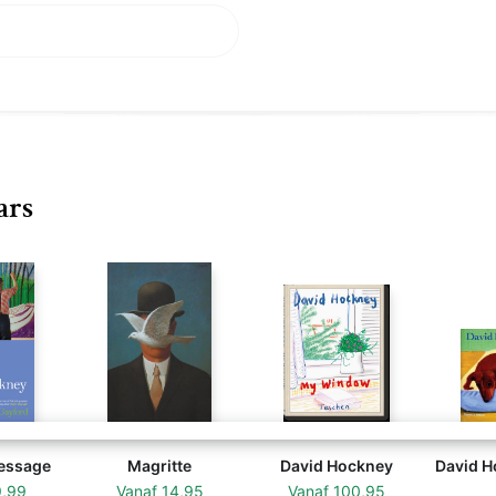
ars
essage
Magritte
David Hockney
David H
9,99
Vanaf
14,95
Vanaf
100,95