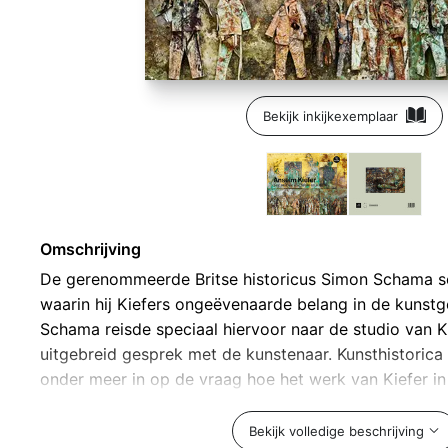
Bekijk inkijkexemplaar
Omschrijving
De gerenommeerde Britse historicus Simon Schama sch
waarin hij Kiefers ongeëvenaarde belang in de kunstg
Schama reisde speciaal hiervoor naar de studio van K
uitgebreid gesprek met de kunstenaar. Kunsthistorica
onder meer in op de vraag hoe het werk van Kiefer i
ontvangen. Anselm Kiefer zelf vertelt in de catalogus 
het werk van Vincent van Gogh vandaan komt. Onderzo
Bekijk volledige beschrijving