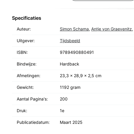
Tamara Klopper voegt hieraan een overzicht toe van d
momenten in Kiefers leven en carrière.
Specificaties
Auteur:
Simon Schama
,
Antje von Graevenitz
Uitgever:
Tijdsbeeld
ISBN:
9789490880491
Bindwijze:
Hardback
Afmetingen:
23,3 x 28,9 x 2,5 cm
Gewicht:
1192 gram
Aantal Pagina's:
200
Druk:
1e
Publicatiedatum:
Maart 2025