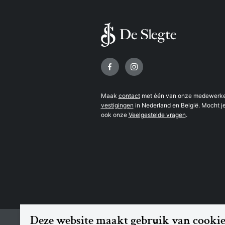
Volg ons op
Maak
contact
met één van onze medewerker
vestigingen
in Nederland en België. Mocht je
ook onze
Veelgestelde vragen
.
Deze website maakt gebruik van cookie
© 2026 Boekhandel De Slegte