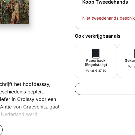
Koop Tweedehands
Niet tweedehands beschik
Ook verkrijgbaar als
Paperback
Gekar
(Engelstalig)
Vana
Vanaf € 37,50
rijft het hoofdessay,
eschiedenis bepleit.
iefer in Croissy voor een
 Antje von Graevenitz gaat
n Nederland werd
waar zijn fascinatie voor
eker bij het Stedelijk