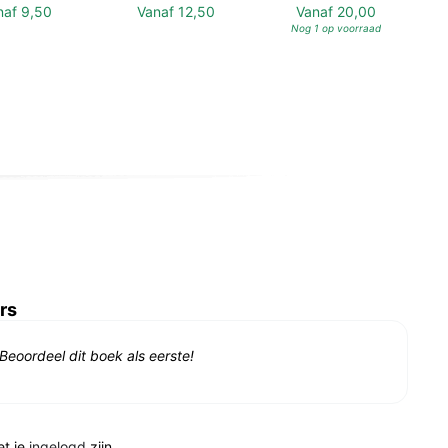
naf
9,50
Vanaf
12,50
Vanaf
20,00
Nog 1 op voorraad
rs
Beoordeel dit boek als eerste!
et je
ingelogd
zijn.