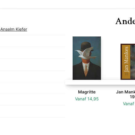
e belangrijkste
Ande
,
Anselm Kiefer
Magritte
Jan Mank
19
Vanaf
14,95
Vana