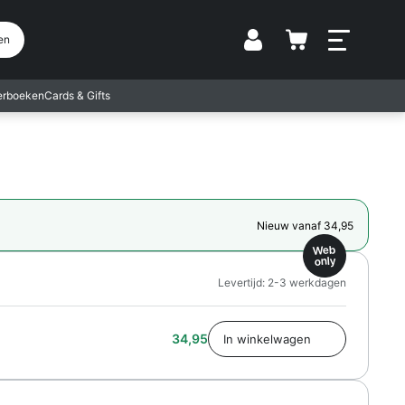
Vestiging
en
terboeken
Cards & Gifts
Nieuw vanaf 34,95
Web
only
Levertijd: 2-3 werkdagen
34,95