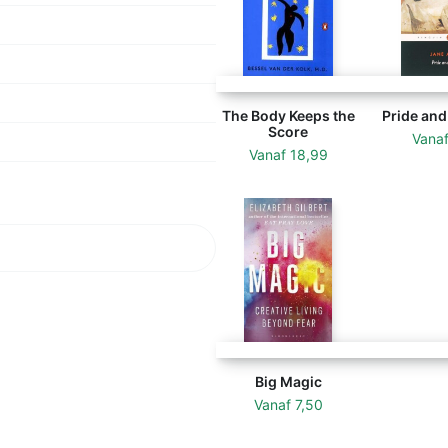
The Body Keeps the
Pride and
Score
Vana
Vanaf
18,99
Big Magic
Vanaf
7,50