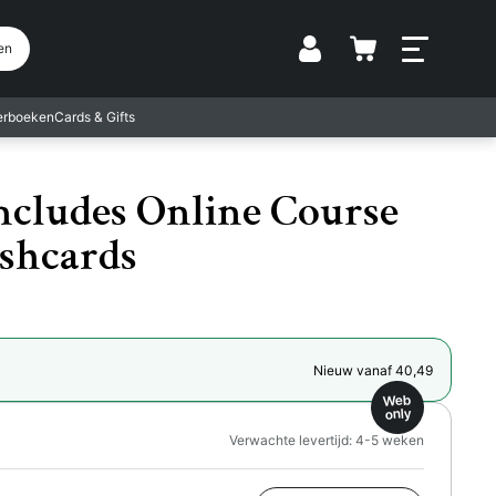
Vestiging
en
terboeken
Cards & Gifts
Includes Online Course
ashcards
Nieuw vanaf 40,49
Web
only
Verwachte levertijd: 4-5 weken