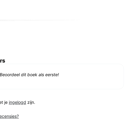
rs
Beoordeel dit boek als eerste!
et je
ingelogd
zijn.
recensies?