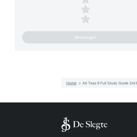
2 sterren
1 ster
Home
>
Ati Teas 6 Full Study Guide 3rd