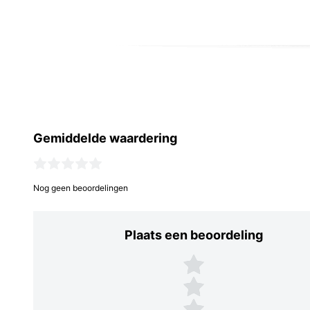
Gemiddelde waardering
Nog geen beoordelingen
Plaats een beoordeling
Plaats een beoordeling
5 sterren
4 sterren
3 sterren