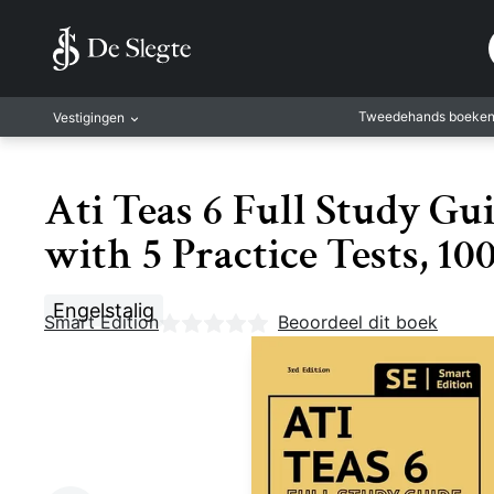
Tweedehands boeke
Vestigingen
Amsterdam
Ati Teas 6 Full Study Gu
Rotterdam
Leiden
with 5 Practice Tests, 1
Antwerpen
Antwerpen-Kapel
Engelstalig
Smart Edition
Nog geen beoordelingen
Beoordeel dit boek
Gent
Leuven
Mechelen