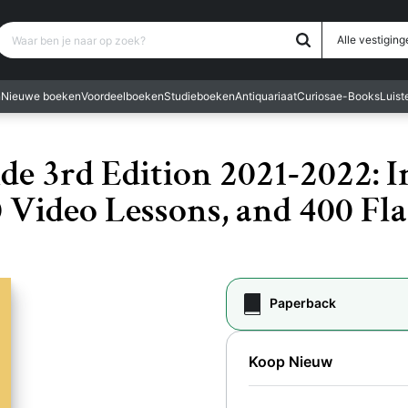
Waar ben je naar op zoek?
Alle vestiging
n
Nieuwe boeken
Voordeelboeken
Studieboeken
Antiquariaat
Curiosa
e-Books
Luis
ide 3rd Edition 2021-2022: 
00 Video Lessons, and 400 Fl
Paperback
Koop Nieuw