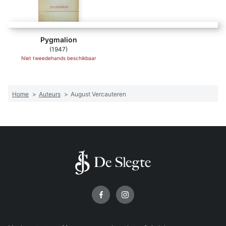
Pygmalion
(1947)
Niet tweedehands beschikbaar
Home
>
Auteurs
>
August Vercauteren
Volg ons op