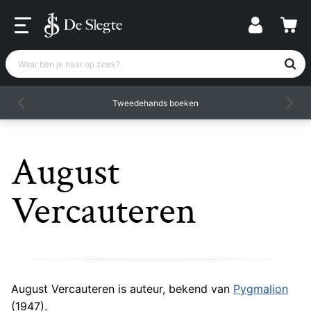
Waar ben je naar op zoek?
Tweedehands boeken
August
Vercauteren
August Vercauteren is auteur, bekend van
Pygmalion
(1947).