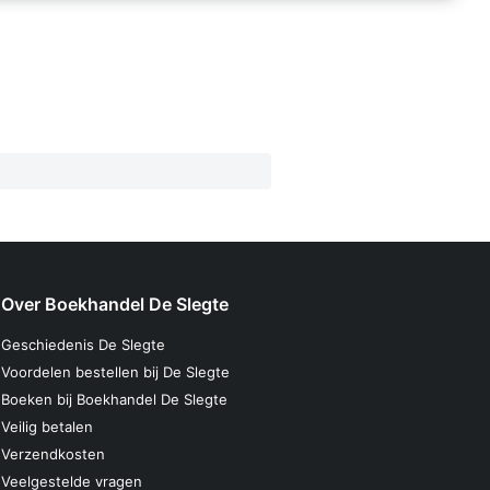
Over Boekhandel De Slegte
Geschiedenis De Slegte
Voordelen bestellen bij De Slegte
Boeken bij Boekhandel De Slegte
Veilig betalen
Verzendkosten
Veelgestelde vragen