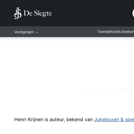
Tweedehands boeke
Vestigingen
Amsterdam
Rotterdam
Leiden
Antwerpen
Antwerpen-Kapel
Gent
Leuven
Mechelen
Henri Krijnen is auteur, bekend van
Jukeboxen & spe