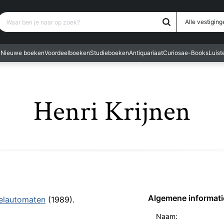
Waar ben je naar op zoek?
Alle vestiging
n
Nieuwe boeken
Voordeelboeken
Studieboeken
Antiquariaat
Curiosa
e-Books
Luis
Henri Krijnen
Algemene informati
elautomaten
(1989).
Naam: