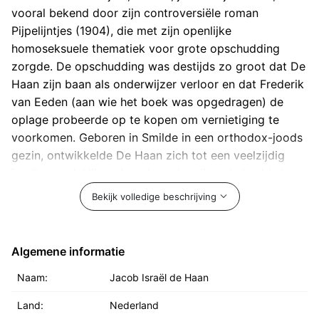
vooral bekend door zijn controversiële roman
Pijpelijntjes (1904), die met zijn openlijke
homoseksuele thematiek voor grote opschudding
zorgde. De opschudding was destijds zo groot dat De
Haan zijn baan als onderwijzer verloor en dat Frederik
van Eeden (aan wie het boek was opgedragen) de
oplage probeerde op te kopen om vernietiging te
voorkomen. Geboren in Smilde in een orthodox-joods
gezin, ontwikkelde De Haan zich tot een veelzijdig
intellectueel. Hij werkte als onderwijzer, behaalde later
een rechtenstudie en werd advocaat. In Amsterdam
Bekijk volledige beschrijving
maakte hij naam als literair talent én als scherpzinnig
publicist, vaak met uitgesproken politieke
standpunten. Rond 1919 vertrok hij naar Palestina,
Algemene informatie
waar hij correspondent werd voor het Algemeen
Naam:
Jacob Israël de Haan
Handelsblad. Daar evolueerde hij van zionistisch
sympathisant tot uitgesproken criticus van de
Land:
Nederland
zionistische beweging. Hij zette zich in voor de