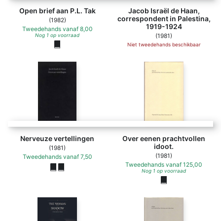
Open brief aan P.L. Tak
Jacob Israël de Haan,
correspondent in Palestina,
(1982)
1919-1924
Tweedehands
vanaf
8,00
Nog 1 op voorraad
(1981)
Niet tweedehands beschikbaar
Nerveuze vertellingen
Over eenen prachtvollen
idoot.
(1981)
(1981)
Tweedehands
vanaf
7,50
Tweedehands
vanaf
125,00
Nog 1 op voorraad