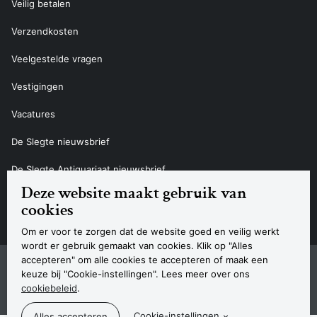
Veilig betalen
Verzendkosten
Veelgestelde vragen
Vestigingen
Vacatures
De Slegte nieuwsbrief
De Slegte Antiquariaat nieuwsbrief
Deze website maakt gebruik van
Contact
cookies
Om er voor te zorgen dat de website goed en veilig werkt
wordt er gebruik gemaakt van cookies. Klik op "Alles
accepteren" om alle cookies te accepteren of maak een
Sitemap
Privacyverklaring
Cookieverklaring
Algemene voorwaarden
Disclaimer
Contact
keuze bij "Cookie-instellingen". Lees meer over ons
Navigatie
cookiebeleid
.
© 2026 Boekhandel De Slegte
Cookie-instellingen