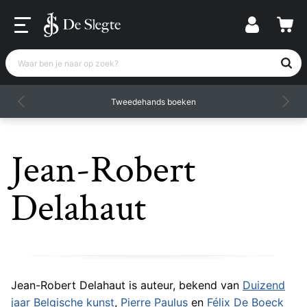
Waar ben je naar op zoek?
Tweedehands boeken
Jean-Robert
Delahaut
Jean-Robert Delahaut is auteur, bekend van
Duizend
jaar Belgische kunst
,
Pierre Paulus
en
Félix De Boeck