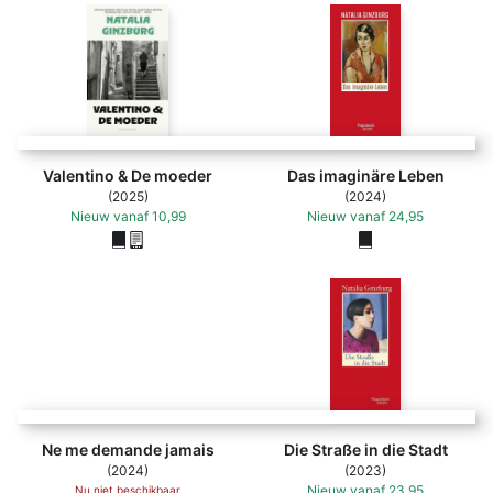
Valentino & De moeder
Das imaginäre Leben
(2025)
(2024)
Nieuw
vanaf
10,99
Nieuw
vanaf
24,95
Ne me demande jamais - Natalia Ginzburg (ISBN 9782356
Ne me demande jamais
Die Straße in die Stadt
(2024)
(2023)
Nieuw
vanaf
23,95
Nu niet beschikbaar