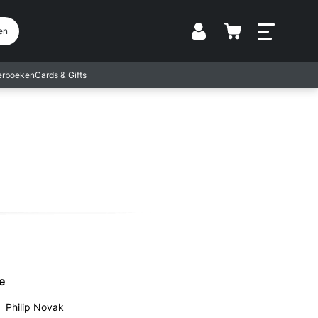
Vestiging
en
terboeken
Cards & Gifts
e
Philip Novak