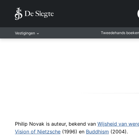
Tweedehands boeke
Vestigingen
Amsterdam
Rotterdam
Leiden
Antwerpen
Antwerpen-Kapel
Gent
Leuven
Mechelen
Philip Novak is auteur, bekend van
Wijsheid van wer
Vision of Nietzsche
(1996) en
Buddhism
(2004).