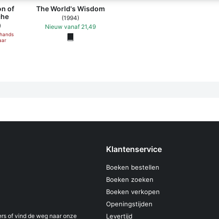
on of
The World's Wisdom
che
(1994)
)
Nieuw
vanaf
21,49
ehands
aar
Klantenservice
Boeken bestellen
Boeken zoeken
Boeken verkopen
Openingstijden
s of vind de weg naar onze
Levertijd