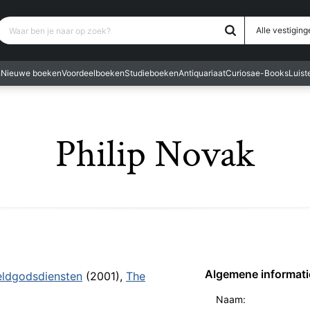
Waar ben je naar op zoek?
Alle vestiging
n
Nieuwe boeken
Voordeelboeken
Studieboeken
Antiquariaat
Curiosa
e-Books
Luis
Philip Novak
Algemene informati
eldgodsdiensten
(2001),
The
Naam: