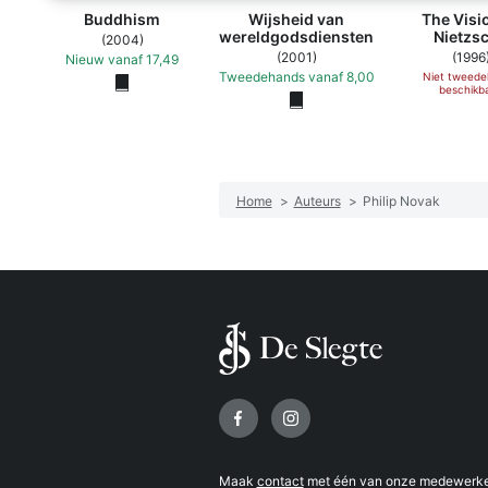
Buddhism
Wijsheid van
The Visi
wereldgodsdiensten
Nietzs
(2004)
(2001)
(1996
Nieuw
vanaf
17,49
Tweedehands
vanaf
8,00
Niet tweed
beschikb
Home
>
Auteurs
>
Philip Novak
Volg ons op
Maak
contact
met één van onze medewerker