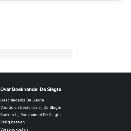
Over Boekhandel De Slegte
Geschiedenis De Slegte
Voordelen bestellen bij De Slegte
Boeken bij Boekhandel De Slegte
Veilig betalen
Verzendkosten