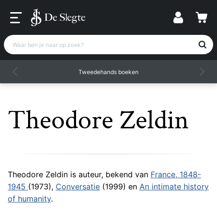
Waar ben je naar op zoek?
Tweedehands boeken
Theodore Zeldin
Theodore Zeldin is auteur, bekend van
France, 1848-
1945
(1973),
Conversatie
(1999) en
An intimate history
of humanity
.