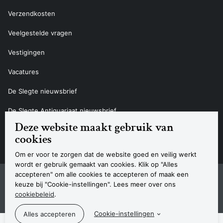
Verzendkosten
Veelgestelde vragen
Vestigingen
Vacatures
De Slegte nieuwsbrief
De Slegte Antiquariaat nieuwsbrief
Deze website maakt gebruik van
Contact
cookies
Om er voor te zorgen dat de website goed en veilig werkt
wordt er gebruik gemaakt van cookies. Klik op "Alles
accepteren" om alle cookies te accepteren of maak een
Sitemap
Privacyverklaring
Cookieverklaring
Algemene voorwaarden
Disclaimer
Contact
keuze bij "Cookie-instellingen". Lees meer over ons
Navigatie
cookiebeleid
.
© 2026 Boekhandel De Slegte
Cookie-instellingen