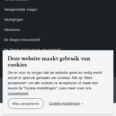
Veelgestelde vragen
Vestigingen
Vacatures
De Slegte nieuwsbrief
De Slegte Antiquariaat nieuwsbrief
Deze website maakt gebruik van
Contact
cookies
Om er voor te zorgen dat de website goed en veilig werkt
wordt er gebruik gemaakt van cookies. Klik op "Alles
accepteren" om alle cookies te accepteren of maak een
Sitemap
Privacyverklaring
Cookieverklaring
Algemene voorwaarden
Disclaimer
Contact
keuze bij "Cookie-instellingen". Lees meer over ons
Navigatie
cookiebeleid
.
© 2026 Boekhandel De Slegte
Cookie-instellingen
De Slegte ondersteunt de volgende b