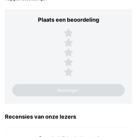
Plaats een beoordeling
Plaats een beoordeling
5 sterren
4 sterren
3 sterren
2 sterren
1 ster
Recensies van onze lezers