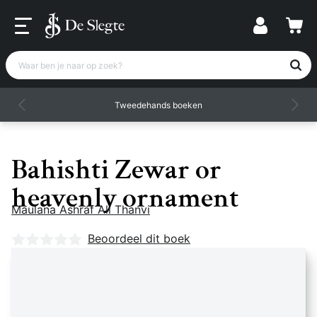
Waar ben je naar op zoek?
Tweedehands boeken
Bahishti Zewar or
heavenly ornament
Maulana Ashraf Ali Thanvi
Nog geen beoordelingen
Beoordeel dit boek