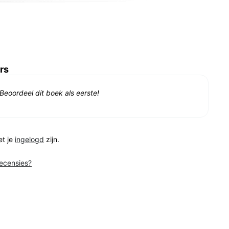
rs
Beoordeel dit boek als eerste!
et je
ingelogd
zijn.
recensies?