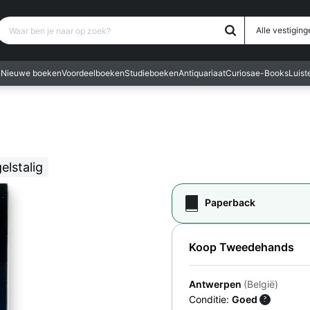
Waar ben je naar op zoek?
Alle vestiging
n
Nieuwe boeken
Voordeelboeken
Studieboeken
Antiquariaat
Curiosa
e-Books
Luis
elstalig
Paperback
Koop Tweedehands
Antwerpen
(België)
Conditie:
Goed
?