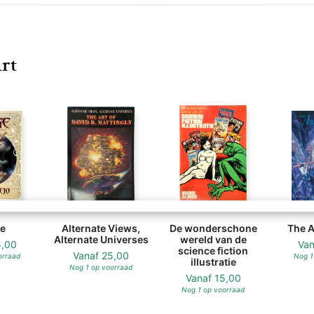
Art
e
Alternate Views,
De wonderschone
The A
Alternate Universes
wereld van de
5,00
Va
science fiction
Vanaf
25,00
orraad
Nog 1
illustratie
Nog 1 op voorraad
Vanaf
15,00
Nog 1 op voorraad