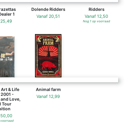
razettas
Dolende Ridders
Ridders
ealer 1
Vanaf
20,51
Vanaf
12,50
f
25,49
Nog 1 op voorraad
 Art & Life
Animal farm
 2001 -
Vanaf
12,99
and Love,
 Tour
ition
f
50,00
 voorraad