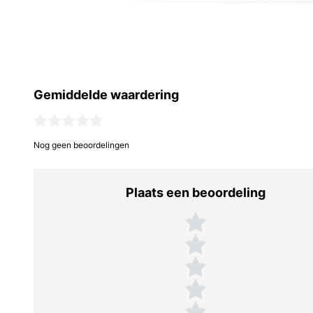
Gemiddelde waardering
Nog geen beoordelingen
Plaats een beoordeling
Plaats een beoordeling
5 sterren
4 sterren
3 sterren
2 sterren
1 ster