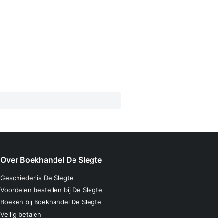
Over Boekhandel De Slegte
Geschiedenis De Slegte
Voordelen bestellen bij De Slegte
Boeken bij Boekhandel De Slegte
Veilig betalen