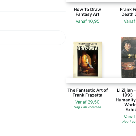
How To Draw
Frank F
Fantasy Art
Death D
Vanaf
10,95
Vana
The Fantastic Art of
Li Zijian -
Frank Frazetta
1993 -
Humanity 
Vanaf
29,50
World
Nog 1 op voorraad
Exhib
Vana
Nog 1 op