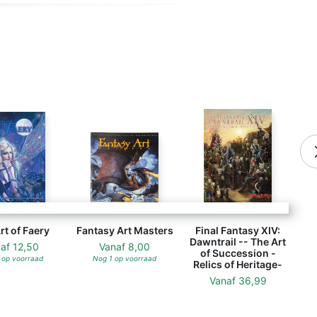
rt of Faery
Fantasy Art Masters
Final Fantasy XIV:
Dawntrail -- The Art
naf
12,50
Vanaf
8,00
of Succession -
 op voorraad
Nog 1 op voorraad
Relics of Heritage-
Vanaf
36,99