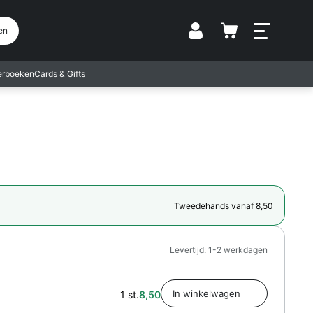
Vestiging
en
terboeken
Cards & Gifts
Tweedehands vanaf 8,50
Levertijd: 1-2 werkdagen
1 st.
8,50