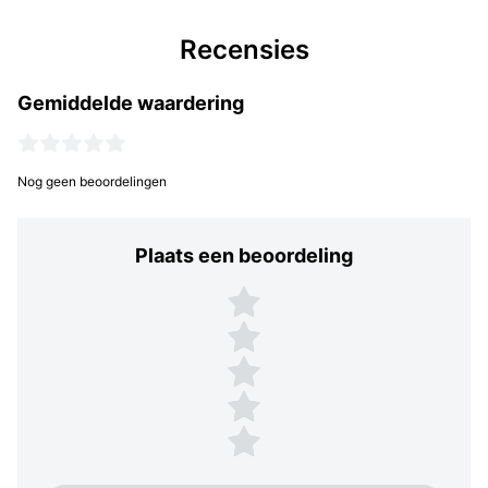
Recensies
Gemiddelde waardering
Nog geen beoordelingen
Plaats een beoordeling
Plaats een beoordeling
5 sterren
4 sterren
3 sterren
2 sterren
1 ster