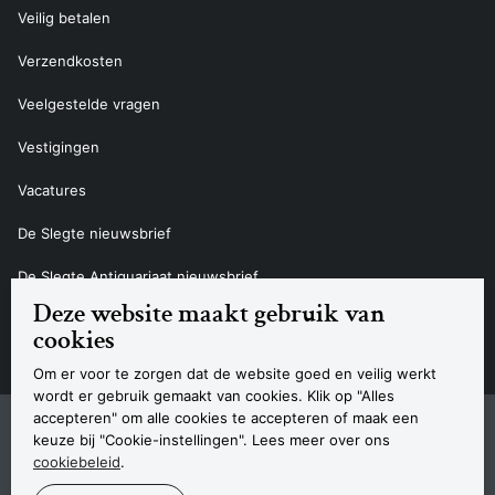
Veilig betalen
Verzendkosten
Veelgestelde vragen
Vestigingen
Vacatures
De Slegte nieuwsbrief
De Slegte Antiquariaat nieuwsbrief
Deze website maakt gebruik van
Contact
cookies
Om er voor te zorgen dat de website goed en veilig werkt
wordt er gebruik gemaakt van cookies. Klik op "Alles
accepteren" om alle cookies te accepteren of maak een
Sitemap
Privacyverklaring
Cookieverklaring
Algemene voorwaarden
Disclaimer
Contact
keuze bij "Cookie-instellingen". Lees meer over ons
cookiebeleid
.
© 2026 Boekhandel De Slegte