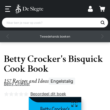
Waar ben je naar op zoek?
Tweedehands boeken
Betty Crocker's Bisquick
Cook Book
157 Recipes and Ideas
Engelstalig
Betty Crocker
Nog geen beoordelingen
Beoordeel dit boek