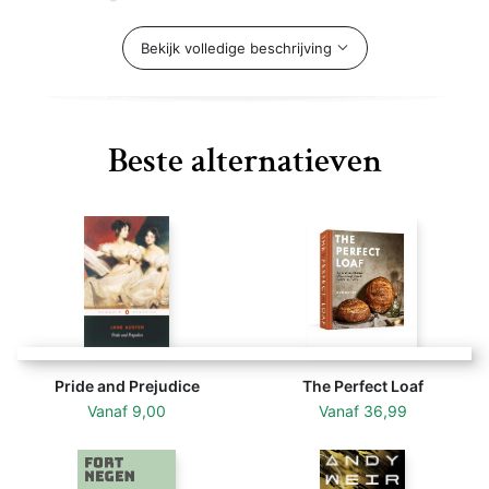
reformatted, retyped and designed. These books are
not made of scanned copies of their original work and
Bekijk volledige beschrijving
hence the text is clear and readable.
Beste alternatieven
Pride and Prejudice
The Perfect Loaf
Vanaf
9,00
Vanaf
36,99