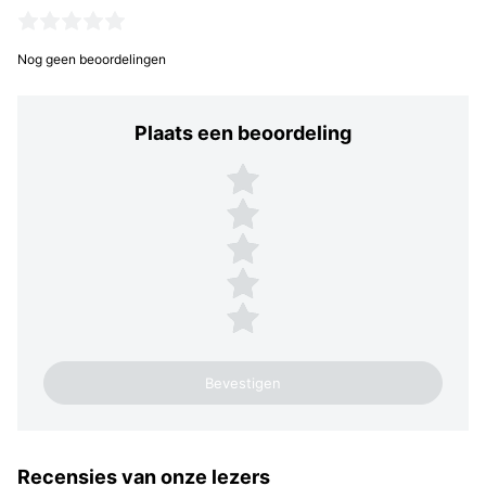
Nog geen beoordelingen
Plaats een beoordeling
Plaats een beoordeling
5 sterren
4 sterren
3 sterren
2 sterren
1 ster
Recensies van onze lezers