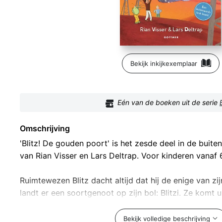
Bekijk inkijkexemplaar
Eén van de boeken uit de serie
Omschrijving
'Blitz! De gouden poort' is het zesde deel in de buite
van Rian Visser en Lars Deltrap. Voor kinderen vanaf 6
Ruimtewezen Blitz dacht altijd dat hij de enige van z
landt er een soortgenoot op zijn bol: Blitzi. Ze komt ui
Blitzem, dat te bereiken is via een mysterieuze gouden
terug naar Blitzem, maar ze kan de poort niet meer v
Bekijk volledige beschrijving