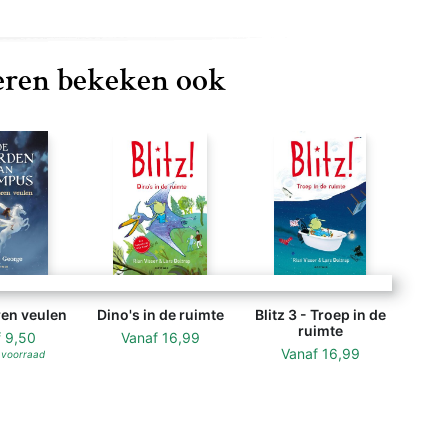
ren bekeken ook
ren veulen
Dino's in de ruimte
Blitz 3 - Troep in de
ruimte
f
9,50
Vanaf
16,99
Vanaf
16,99
 voorraad