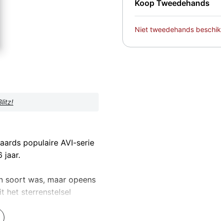
Koop Tweedehands
Niet tweedehands beschik
Blitz!
naards populaire AVI-serie
 jaar.
ijn soort was, maar opeens
t het sterrenstelsel
 poort. Blitzi wil graag
inden. Samen met Blitz en