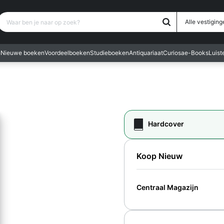
Waar ben je naar op zoek?
Alle vestiging
n
Nieuwe boeken
Voordeelboeken
Studieboeken
Antiquariaat
Curiosa
e-Books
Luis
Hardcover
Koop Nieuw
Centraal Magazijn