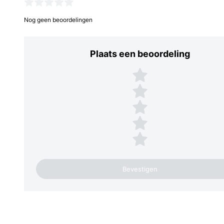
Nog geen beoordelingen
Plaats een beoordeling
Plaats een beoordeling
5 sterren
4 sterren
3 sterren
2 sterren
1 ster