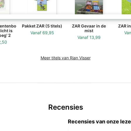
entenbo
Pakket ZAR (5 titels)
ZAR Gevaar in de
ZAR in
icht is
mist
Vanaf
69,95
Va
oeg' 2
Vanaf
13,99
2,50
Meer titels van Rian Visser
Recensies
Recensies van onze leze