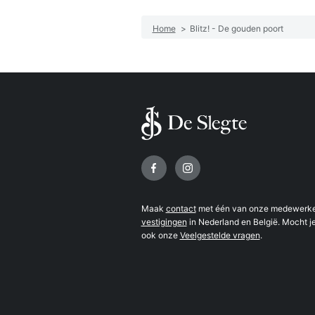
Home
>
Blitz! - De gouden poort
Volg ons op
Maak
contact
met één van onze medewerker
vestigingen
in Nederland en België. Mocht je
ook onze
Veelgestelde vragen
.