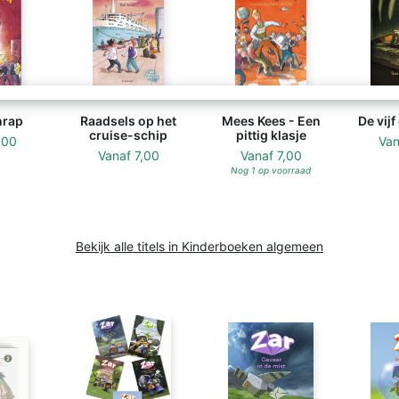
nrap
Raadsels op het
Mees Kees - Een
De vij
cruise-schip
pittig klasje
,00
Va
Vanaf
7,00
Vanaf
7,00
Nog 1 op voorraad
Bekijk alle titels in Kinderboeken algemeen