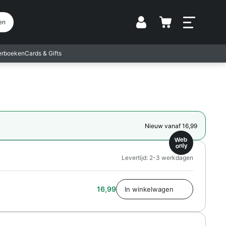
Vestiging
en
terboeken
Cards & Gifts
Nieuw vanaf 16,99
Web
only
Levertijd: 2-3 werkdagen
16,99