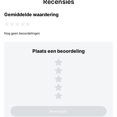
Recensies
Gemiddelde waardering
Nog geen beoordelingen
Plaats een beoordeling
Plaats een beoordeling
5 sterren
4 sterren
3 sterren
2 sterren
1 ster