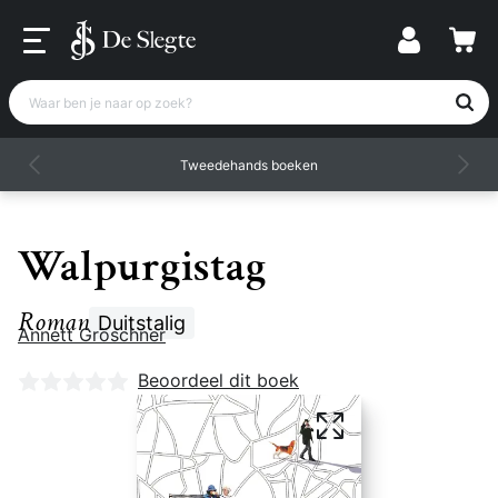
Waar ben je naar op zoek?
Tweedehands boeken
Walpurgistag
Roman
Duitstalig
Annett Gröschner
Nog geen beoordelingen
Beoordeel dit boek