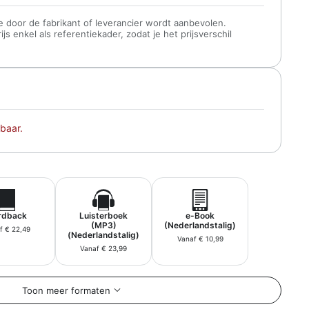
 die door de fabrikant of leverancier wordt aanbevolen.
s enkel als referentiekader, zodat je het prijsverschil
baar.
rdback
Luisterboek
e-Book
(MP3)
(Nederlandstalig)
f € 22,49
(Nederlandstalig)
Vanaf € 10,99
Vanaf € 23,99
Toon meer formaten