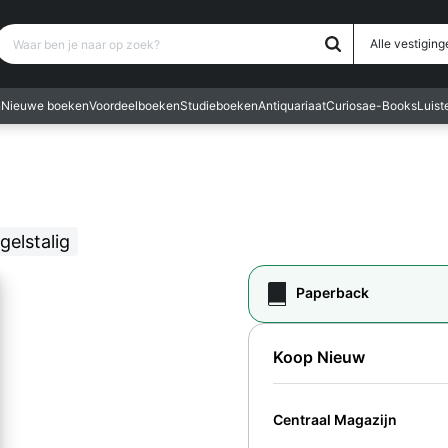
Waar ben je naar op zoek?
Alle vestiging
n
Nieuwe boeken
Voordeelboeken
Studieboeken
Antiquariaat
Curiosa
e-Books
Luis
gelstalig
Paperback
Koop Nieuw
Centraal Magazijn