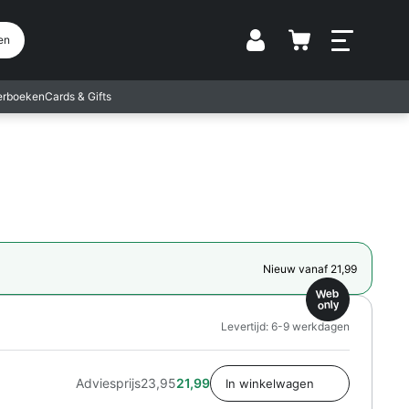
Vestiging
en
terboeken
Cards & Gifts
Nieuw vanaf 21,99
Web
only
Levertijd: 6-9 werkdagen
Adviesprijs
23,95
21,99