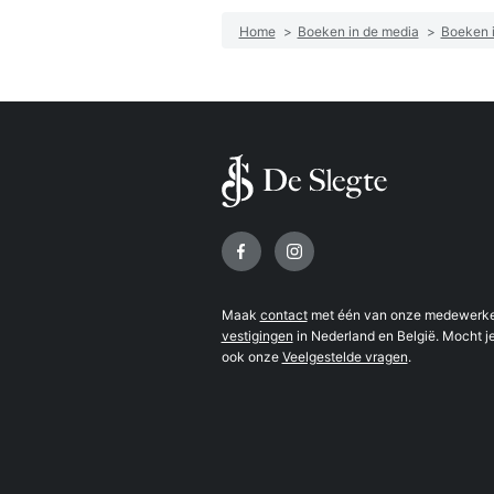
Home
>
Boeken in de media
>
Boeken i
Volg ons op
Maak
contact
met één van onze medewerker
vestigingen
in Nederland en België. Mocht je
ook onze
Veelgestelde vragen
.