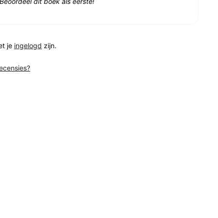
Beoordeel dit boek als eerste!
et je
ingelogd
zijn.
recensies?