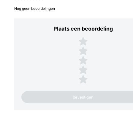
Nog geen beoordelingen
Plaats een beoordeling
Plaats een beoordeling
5 sterren
4 sterren
3 sterren
2 sterren
1 ster