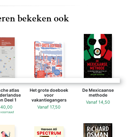
ren bekeken ook
che atlas
Het grote doeboek
De Mexicaanse
derlandse
voor
methode
n Deel 1
vakantiegangers
Vanaf
14,50
f
40,00
Vanaf
17,50
 voorraad