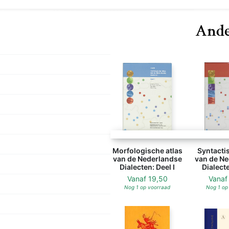
Ande
Morfologische atlas
Syntactis
van de Nederlandse
van de Ne
Dialecten: Deel I
Dialecte
Vanaf
19,50
Vana
Nog 1 op voorraad
Nog 1 op