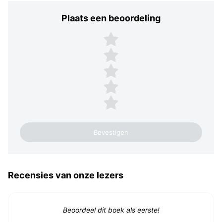
Plaats een beoordeling
Plaats een beoordeling
5 sterren
4 sterren
3 sterren
2 sterren
1 ster
Recensies van onze lezers
Beoordeel dit boek als eerste!