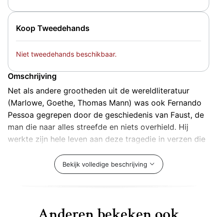
Koop Tweedehands
Niet tweedehands beschikbaar.
Omschrijving
Net als andere grootheden uit de wereldliteratuur
(Marlowe, Goethe, Thomas Mann) was ook Fernando
Pessoa gegrepen door de geschiedenis van Faust, de
man die naar alles streefde en niets overhield. Hij
werkte zijn hele leven aan deze tragedie in verzen die
hij niet geheel heeft voltooid. Faust daagt in zijn
laboratorium van geest en ziel de goden uit
Bekijk volledige beschrijving
tevoorschijn te komen uit hun nietbestaan en hij
verkoopt zijn ziel aan de duivelse Mefistofeles.
Anderen bekeken ook