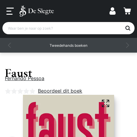
Waar ben je naar op zoek?
Tweedehands boeken
Faust
Fernando Pessoa
Nog geen beoordelingen
Beoordeel dit boek