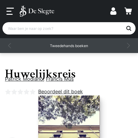
Waar ben je naar op zoek?
Tweedehands boeken
Huwelijksreis
Patrick Modiano
,
Francis Mus
Nog geen beoordelingen
Beoordeel dit boek