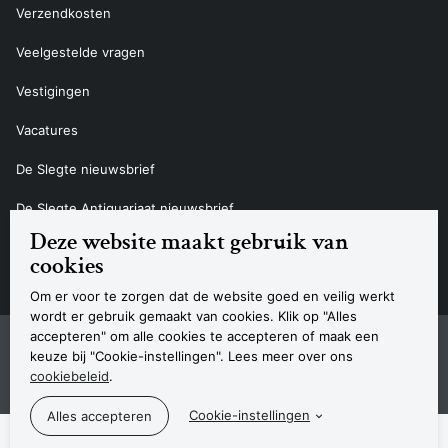
Verzendkosten
Veelgestelde vragen
Vestigingen
Vacatures
De Slegte nieuwsbrief
De Slegte Antiquariaat nieuwsbrief
Deze website maakt gebruik van
Contact
cookies
Om er voor te zorgen dat de website goed en veilig werkt
wordt er gebruik gemaakt van cookies. Klik op "Alles
accepteren" om alle cookies te accepteren of maak een
Sitemap
Privacyverklaring
Cookieverklaring
Algemene voorwaarden
Disclaimer
Contact
keuze bij "Cookie-instellingen". Lees meer over ons
Navigatie
cookiebeleid
.
© 2026 Boekhandel De Slegte
Cookie-instellingen