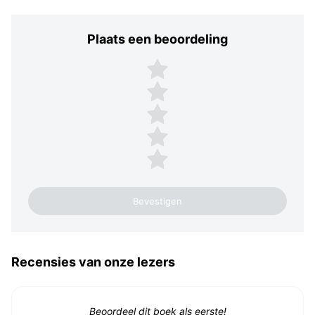
Plaats een beoordeling
Plaats een beoordeling
5 sterren
4 sterren
3 sterren
2 sterren
1 ster
Recensies van onze lezers
Beoordeel dit boek als eerste!