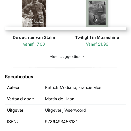
naar het echte verdwenen meisje – dat in 1942 samen
met haar vader naar Auschwitz bleek te zijn
gedeporteerd.
De dochter van Stalin
Twilight in Musashino
Vanaf
17,00
Vanaf
21,99
Meer suggesties
Specificaties
Auteur:
Patrick Modiano
,
Francis Mus
Vertaald door:
Martin de Haan
Uitgever:
Uitgeverij Weerwoord
ISBN:
9789493456181