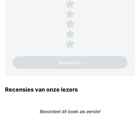
Plaats een beoordeling
5 sterren
4 sterren
3 sterren
2 sterren
1 ster
Recensies van onze lezers
Beoordeel dit boek als eerste!