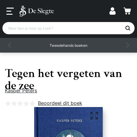
Waar ben je naar op zoek?
Tweedehands boeken
Tegen het vergeten van
de zee
Kasper Peters
Nog geen beoordelingen
Beoordeel dit boek