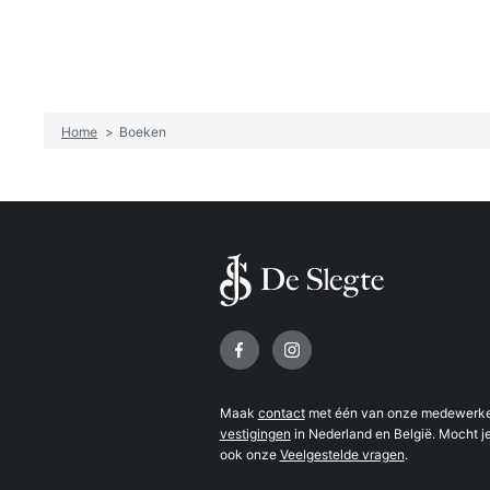
Home
>
Boeken
Volg ons op
Maak
contact
met één van onze medewerker
vestigingen
in Nederland en België. Mocht je
ook onze
Veelgestelde vragen
.