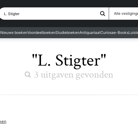
Waar ben je naar op zoek?
Alle vestiging
n
Nieuwe boeken
Voordeelboeken
Studieboeken
Antiquariaat
Curiosa
e-Books
Luis
"L. Stigter"
3 uitgaven gevonden
eken