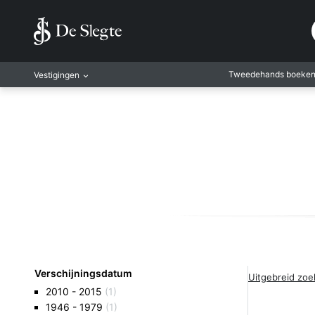
Tweedehands boeke
Vestigingen
Amsterdam
Rotterdam
Leiden
Antwerpen
Antwerpen-Kapel
Gent
Leuven
Mechelen
Verschijningsdatum
Uitgebreid zo
2010 - 2015
(1)
1946 - 1979
(1)