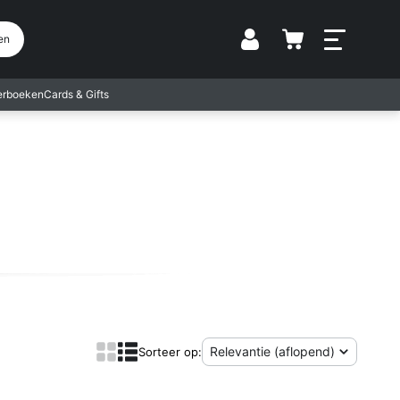
Vestiging
en
terboeken
Cards & Gifts
Tonen als:
Sorteer op: