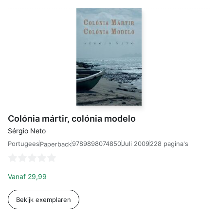
Colónia mártir, colónia modelo
Sérgio Neto
Portugees
9789898074850
Juli 2009
228 pagina's
Paperback
Vanaf
29,99
Bekijk exemplaren