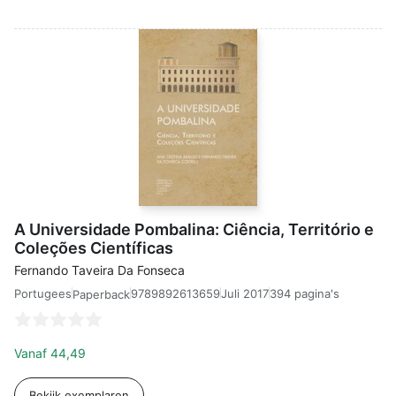
A Universidade Pombalina: Ciência, Território e
Coleções Científicas
Fernando Taveira Da Fonseca
Portugees
9789892613659
Juli 2017
394 pagina's
Paperback
Vanaf
44,49
Bekijk exemplaren