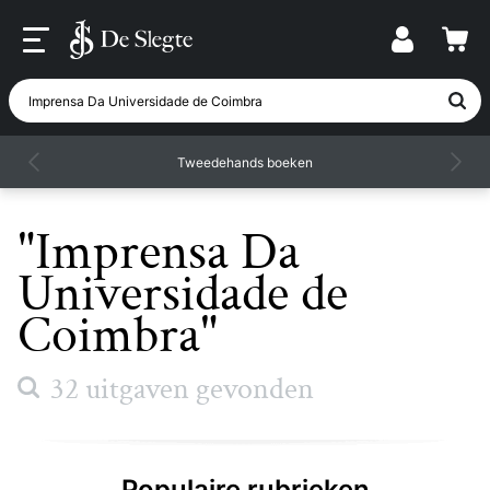
Waar ben je naar op zoek?
Tweedehands boeken
"Imprensa Da
Universidade de
Coimbra"
32 uitgaven gevonden
Populaire rubrieken