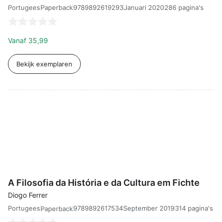
Portugees
9789892619293
Januari 2020
286 pagina's
Paperback
Vanaf
35,99
Bekijk exemplaren
A Filosofia da História e da Cultura em
A Filosofia da História e da Cultura em Fichte
Diogo Ferrer
Portugees
9789892617534
September 2019
314 pagina's
Paperback