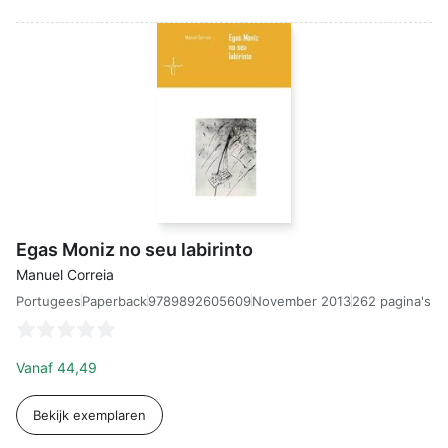
Egas Moniz no seu labirinto
Manuel Correia
Portugees
9789892605609
November 2013
262 pagina's
Paperback
Vanaf
44,49
Bekijk exemplaren