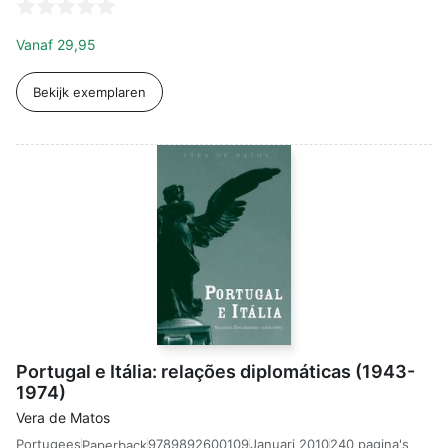
Vanaf
29,95
Bekijk exemplaren
Portugal e Itália: relações diplomáticas (1943-
1974)
Vera de Matos
Portugees
9789892600109
Januari 2010
240 pagina's
Paperback