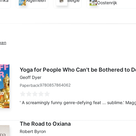
frika
Algemeen
België
Oostenrijk
eken
Yoga for People Who Can't be Bothered to Do
Geoff Dyer
9780857864062
Paperback
' A screamingly funny genre-defying feat ... sublime.' Magg
The Road to Oxiana
Robert Byron