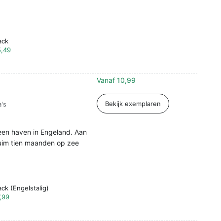
ack
5,49
Vanaf
10,99
Bekijk exemplaren
's
t een haven in Engeland. Aan
ruim tien maanden op zee
ck (Engelstalig)
,99