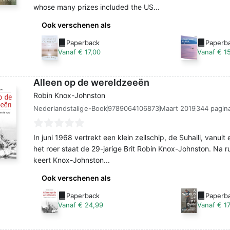
whose many prizes included the US...
Ook verschenen als
Paperback
Paperb
Vanaf € 17,00
Vanaf € 1
Alleen op de wereldzeeën
Robin Knox-Johnston
Nederlandstalig
e-Book
9789064106873
Maart 2019
344 pagina
In juni 1968 vertrekt een klein zeilschip, de Suhaili, vanui
het roer staat de 29-jarige Brit Robin Knox-Johnston. Na 
keert Knox-Johnston...
Ook verschenen als
Paperback
Paperba
Vanaf € 24,99
Vanaf € 17