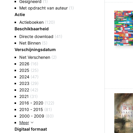
Gesigneerd
(1)
Met opdracht van auteur
(1)
Actie
Actieboeken
(120)
Beschikbaarheid
Directe download
(41)
Net Binnen
(5)
Verschijningsdatum
Net Verschenen
(2)
2026
(16)
2025
(25)
2024
(47)
2023
(29)
2022
(42)
2021
(31)
2016 - 2020
(122)
2010 - 2015
(81)
2000 - 2009
(80)
Meer
Digitaal formaat