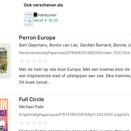
Ook verschenen als
Hardcover
Vanaf € 18,50
Perron Europa
Bart Giepmans, Bonita van Lier, Gerdien Barnard, Bonnie J
Nederlandstalig
9789083014883
Oktober 2022
304 
Paperback
Met de trein op reis door Europa. Met een boemel door de
een inspirerende stad of uitstappen aan zee. Elke treinreis,
Dit boek bevat...
Full Circle
Michael Palin
Engelstalig
9781474625814
April 2024
320 pagina's
Paperback