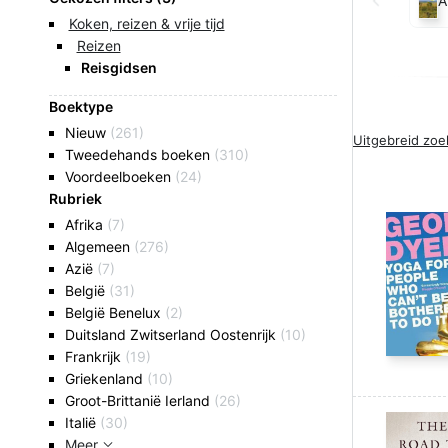
A
Koken, reizen & vrije tijd
Reizen
Reisgidsen
Boektype
Nieuw
(261)
Uitgebreid zo
Tweedehands boeken
(310)
Voordeelboeken
(24)
Rubriek
Afrika
(7)
Algemeen
(276)
Azië
(7)
België
(31)
België Benelux
(2)
Duitsland Zwitserland Oostenrijk
(10)
Frankrijk
(19)
Griekenland
(10)
Groot-Brittanië Ierland
(26)
Italië
(30)
Meer