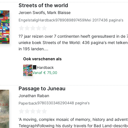
Streets of the world
Jeroen Swolfs, Mark Blaisse
Engelstalig
9789089897459
Mei 2017
436 pagina's
Hardback
?7 jaar reizen over 7 continenten heeft geresulteerd in de
unieke boek Streets of the World: 436 pagina's met telken
in 195 landen....
Ook verschenen als
Hardback
Vanaf € 75,00
Passage to Juneau
Jonathan Raban
9780330346290
448 pagina's
Paperback
'A moving, complex mosaic of memory, history and adven
TelegraphFollowing his dusty travels for Bad Land-describe