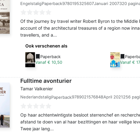
Engelstalig
9780195325607
Januari 2007
320 pagina
Paperback
Of the journey by travel writer Robert Byron to the Middle E
account of the architectural treasures of a region now inn
travellers, and a...
Ook verschenen als
Paperback
Paperb
Vanaf € 10,50
Vanaf € 17
Fulltime avonturier
Tamar Valkenier
Nederlandstalig
9789021576848
April 2021
256 pagi
Paperback
Op haar achtentwintigste besloot sterrenchef en recherc
afstand te doen van al haar bezittingen en haar veilige le
Twee jaar lang...