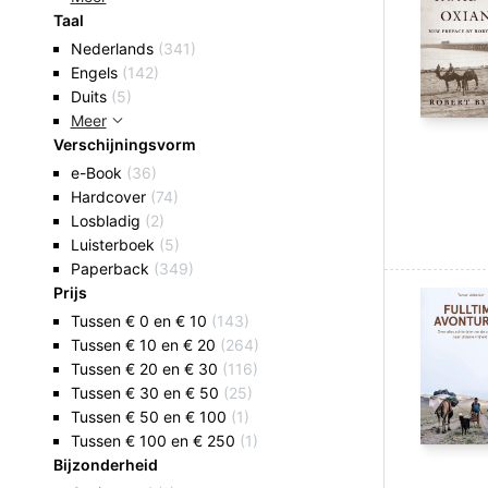
Taal
Nederlands
(341)
Engels
(142)
Duits
(5)
Meer
Verschijningsvorm
e-Book
(36)
Hardcover
(74)
Losbladig
(2)
Luisterboek
(5)
Paperback
(349)
Prijs
Tussen € 0 en € 10
(143)
Tussen € 10 en € 20
(264)
Tussen € 20 en € 30
(116)
Tussen € 30 en € 50
(25)
Tussen € 50 en € 100
(1)
Tussen € 100 en € 250
(1)
Bijzonderheid