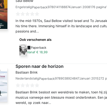
Saul Bellow
Engelstalig
9780141188874
Januari 2008
176 pagina'
Paperback
In the mid-1970s, Saul Bellow visited Israel and To Jerusa
his time there. Immersing himself in its landscape and cult
passions and...
Ook verschenen als
Paperback
Vanaf € 18,99
Sporen naar de horizon
Bastiaan Brink
Nederlandstalig
9789038924847
Januari 2015
272 p
Paperback
Bastiaan Brink besloot een wereldreis te maken, toen hij zi
musicus vanwege een blessure moest onderbreken. Een jaar
wereld, op zoek naar...