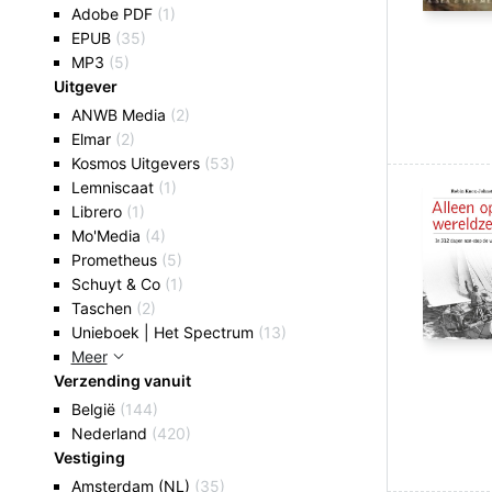
Adobe PDF
(1)
EPUB
(35)
MP3
(5)
Uitgever
ANWB Media
(2)
Elmar
(2)
Kosmos Uitgevers
(53)
Lemniscaat
(1)
Librero
(1)
Mo'Media
(4)
Prometheus
(5)
Schuyt & Co
(1)
Taschen
(2)
Unieboek | Het Spectrum
(13)
Meer
Verzending vanuit
België
(144)
Nederland
(420)
Vestiging
Amsterdam (NL)
(35)