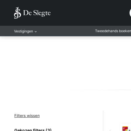
Tweedehands boeke
Vestigingen
Amsterdam
Rotterdam
Leiden
Antwerpen
Antwerpen-Kapel
Gent
Leuven
Mechelen
Filters wissen
Gekozen filters
(3)