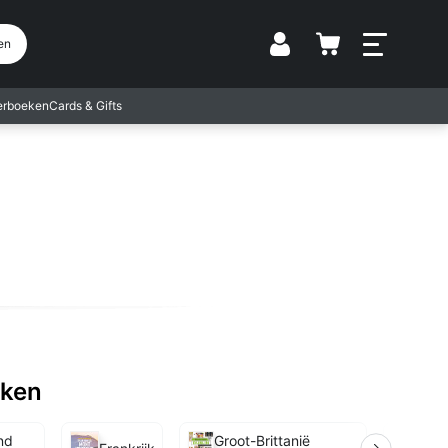
Vestiging
en
terboeken
Cards & Gifts
eken
and
Groot-Brittanië