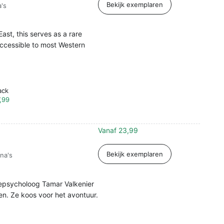
Bekijk exemplaren
's
ast, this serves as a rare
accessible to most Western
ack
,99
Vanaf
23,99
Bekijk exemplaren
na's
hepsycholoog Tamar Valkenier
ven. Ze koos voor het avontuur.