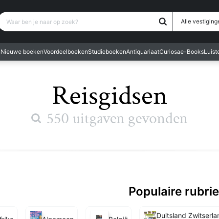
Waar ben je naar op zoek?
Alle vestiging
n
Nieuwe boeken
Voordeelboeken
Studieboeken
Antiquariaat
Curiosa
e-Books
Luis
Reisgidsen
550 uitgaven gevonden
Populaire rubri
Duitsland Zwitserl