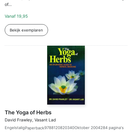
of...
Vanaf
19,95
Bekijk exemplaren
The Yoga of Herbs
David Frawley, Vasant Lad
Engelstalig
9788120820340
Oktober 2004
284 pagina's
Paperback