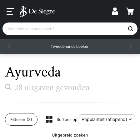
Waar ben je naar op zoek?
Tweedehands boeken
Ayurveda
28 uitgaven gevonden
Tonen als:
Filteren
(3)
Sorteer op:
Uitgebreid zoeken