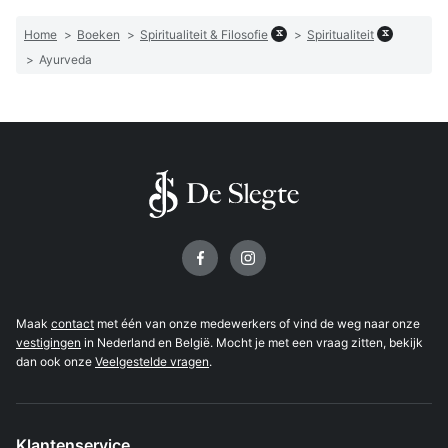
x
x
Home
>
Boeken
>
Spiritualiteit & Filosofie
>
Spiritualiteit
>
Ayurveda
Volg ons op
Maak
contact
met één van onze medewerkers of vind de weg naar onze
vestigingen
in Nederland en België. Mocht je met een vraag zitten, bekijk
dan ook onze
Veelgestelde vragen
.
Klantenservice