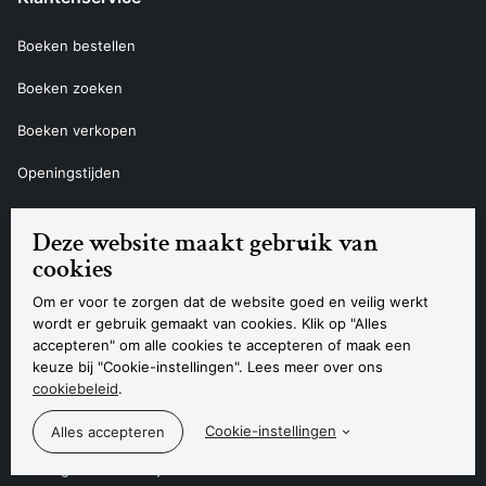
Boeken bestellen
Boeken zoeken
Boeken verkopen
Openingstijden
Levertijd
Deze website maakt gebruik van
Retourneren
cookies
e-Books downloaden en installeren
Om er voor te zorgen dat de website goed en veilig werkt
wordt er gebruik gemaakt van cookies. Klik op "Alles
Luisterboeken downloaden en installeren
accepteren" om alle cookies te accepteren of maak een
keuze bij "Cookie-instellingen". Lees meer over ons
Account aanmaken
cookiebeleid
.
Wachtwoord vergeten
Cookie-instellingen
De Slegte voor bedrijven