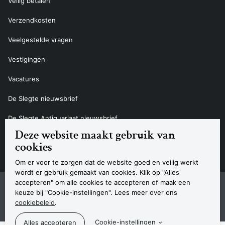
Veilig betalen
Verzendkosten
Veelgestelde vragen
Vestigingen
Vacatures
De Slegte nieuwsbrief
De Slegte Antiquariaat nieuwsbrief
Deze website maakt gebruik van
Contact
cookies
Om er voor te zorgen dat de website goed en veilig werkt
wordt er gebruik gemaakt van cookies. Klik op "Alles
accepteren" om alle cookies te accepteren of maak een
Sitemap
Privacyverklaring
Cookieverklaring
Algemene voorwaarden
Disclaimer
Contact
keuze bij "Cookie-instellingen". Lees meer over ons
Navigatie
cookiebeleid
.
© 2026 Boekhandel De Slegte
Cookie-instellingen