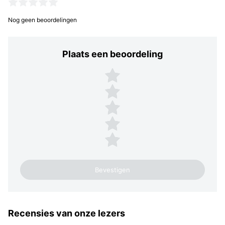
Nog geen beoordelingen
Plaats een beoordeling
Plaats een beoordeling
5 sterren
4 sterren
3 sterren
2 sterren
1 ster
Recensies van onze lezers