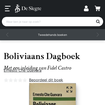
Waar ben je naar op zoek?
Tweedehands boeken
Boliviaans Dagboek
Met een inleiding van Fidel Castro
Ernesto Che Guevara
Nog geen beoordelingen
Beoordeel dit boek