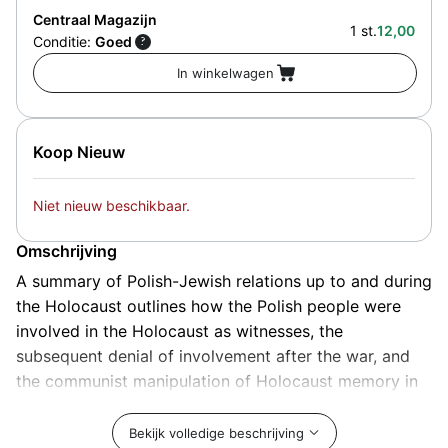
Centraal Magazijn
1 st.
12,00
Conditie:
Goed
?
Koop Nieuw
Niet nieuw beschikbaar.
Omschrijving
A summary of Polish-Jewish relations up to and during
the Holocaust outlines how the Polish people were
involved in the Holocaust as witnesses, the
subsequent denial of involvement after the war, and
the communist manipulation of Holocaust memory in
the struggle between the Solidarity movement and the
Polish government.
Bekijk volledige beschrijving