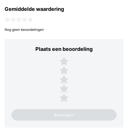
Gemiddelde waardering
Nog geen beoordelingen
Plaats een beoordeling
Plaats een beoordeling
5 sterren
4 sterren
3 sterren
2 sterren
1 ster