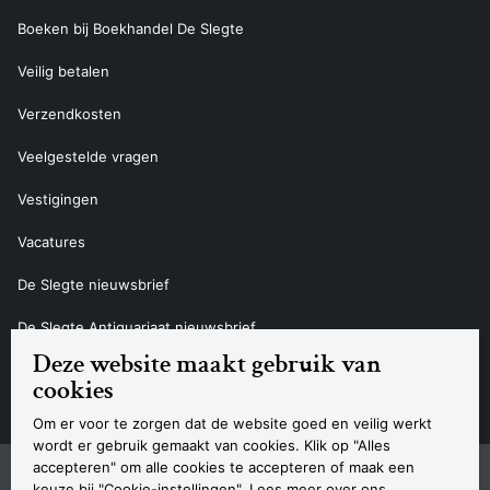
Boeken bij Boekhandel De Slegte
Veilig betalen
Verzendkosten
Veelgestelde vragen
Vestigingen
Vacatures
De Slegte nieuwsbrief
De Slegte Antiquariaat nieuwsbrief
Deze website maakt gebruik van
Contact
cookies
Om er voor te zorgen dat de website goed en veilig werkt
wordt er gebruik gemaakt van cookies. Klik op "Alles
accepteren" om alle cookies te accepteren of maak een
Sitemap
Privacyverklaring
Cookieverklaring
Algemene voorwaarden
Disclaimer
Contact
keuze bij "Cookie-instellingen". Lees meer over ons