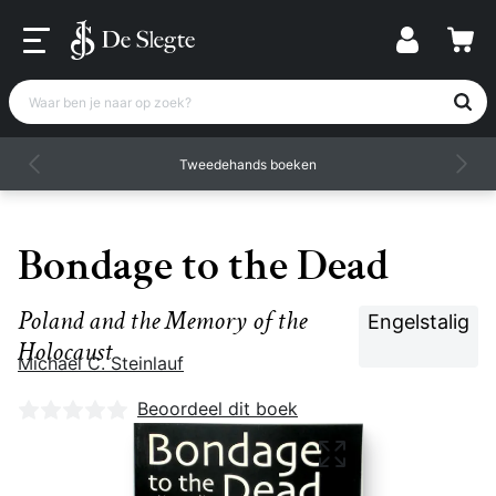
Waar ben je naar op zoek?
Tweedehands boeken
Bondage to the Dead
Poland and the Memory of the
Engelstalig
Holocaust
Michael C. Steinlauf
Nog geen beoordelingen
Beoordeel dit boek