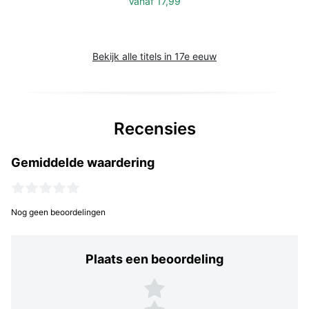
Vanaf
17,99
Bekijk alle titels in 17e eeuw
Recensies
Gemiddelde waardering
Nog geen beoordelingen
Plaats een beoordeling
Plaats een beoordeling
5 sterren
4 sterren