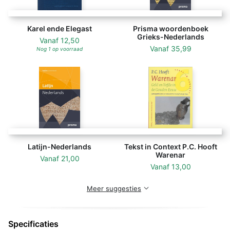
'Spaanse Brabander' is in modern Nederlands vertaald
Karel ende Elegast
Prisma woordenboek
en voorzien van uitvoerige toelichting en illustraties.
Grieks-Nederlands
Vanaf
12,50
Vanaf
35,99
Nog 1 op voorraad
Latijn-Nederlands
Tekst in Context P.C. Hooft
Warenar
Vanaf
21,00
Vanaf
13,00
Meer suggesties
Specificaties