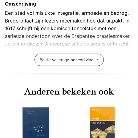
Omschrijving
Een stad vol mislukte integratie, armoede en bedrog.
Bredero laat zijn lezers meemaken hoe dat uitpakt. In
1617 schrijft hij een komisch toneelstuk met een
serieuze ondertoon over de Brabantse praatjesmaker
Jerolimo die zijn Antwerpse schuldeisers is ontvlucht
en zich in Amsterdam veel mooier en rijker voordoet
dan de hongerige schooier die hij in feite is. De
Bekijk volledige beschrijving
verwikkelingen spelen zich af in hartje Amsterdam,
een snel groeiende stad, waar arm en rijk hun plaats
moeten vinden en waar bedrog steeds op de loer ligt.
Anderen bekeken ook
Naast de opschepper en zijn knecht Robbeknol komen
allerlei Amsterdamse bijfiguren uit de
maatschappelijke onderklasse aan het woord. Behalve
het sociale vraagstuk van de immigratie en armoede
krijgen ook historische achtergronden, de taal en
cultuur uit de tijd van Bredero ruim aandacht.