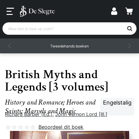
Waar ben je naar op zoek?
Tweedehands boeken
British Myths and
Legends [3 volumes]
History and Romance; Heroes and
Engelstalig
Saints; Marvels and Magic
Richard Barber [Ed.]
,
John Vernon Lord [Ill.]
Nog geen beoordelingen
Beoordeel dit boek