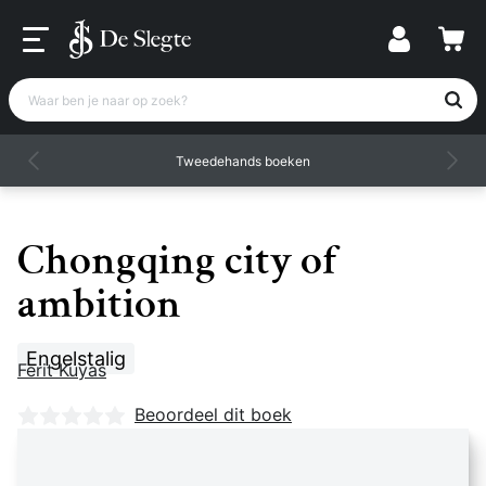
Waar ben je naar op zoek?
Tweedehands boeken
Chongqing city of
ambition
Engelstalig
Ferit Kuyas
Nog geen beoordelingen
Beoordeel dit boek