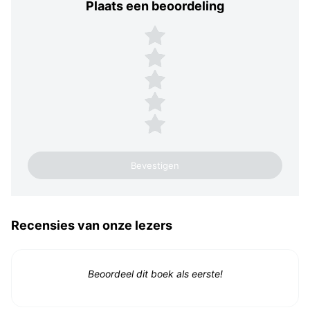
Plaats een beoordeling
Plaats een beoordeling
5 sterren
4 sterren
3 sterren
2 sterren
1 ster
Recensies van onze lezers
Beoordeel dit boek als eerste!