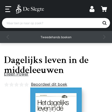
Waar ben je naar op zoek?
Tweedehands boeken
Dagelijks leven in de
middeleeuwen
Eileen Power
Nog geen beoordelingen
Beoordeel dit boek