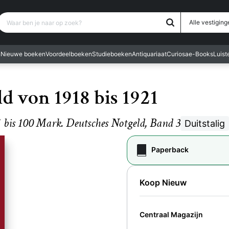
Waar ben je naar op zoek?
Alle vestiging
n
Nieuwe boeken
Voordeelboeken
Studieboeken
Antiquariaat
Curiosa
e-Books
Luis
d von 1918 bis 1921
 bis 100 Mark. Deutsches Notgeld, Band 3
Duitstalig
Paperback
Koop Nieuw
Centraal Magazijn