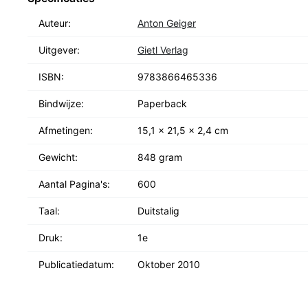
Ersten Weltkriegs benötigt, das Großnotgeld von 1918
Auteur:
Anton Geiger
Katalog sind Notgeldausgaben von fast 600 Ausgabe
damaligen Deutschen Reich aufgeführt. Zu Großnotgel
Uitgever:
Gietl Verlag
Nennwert von 1 bis 100 Mark im Gegensatz zu Kleing
ISBN:
9783866465336
Notgeldscheinen der Hochinflation. Die detaillierten
und deren Varianten sowie die auf den neuesten Stan
Bindwijze:
Paperback
marktgerechten Bewertungen machen diese aktuelle 
Afmetingen:
15,1 x 21,5 x 2,4 cm
jeden Sammler deutscher Geldscheine und den interes
Gewicht:
848 gram
Aantal Pagina's:
600
Taal:
Duitstalig
Druk:
1e
Publicatiedatum:
Oktober 2010