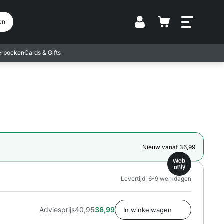
Vestiging
en
terboeken
Cards & Gifts
Nieuw vanaf 36,99
Web
only
Levertijd: 6-9 werkdagen
Adviesprijs
40,95
36,99