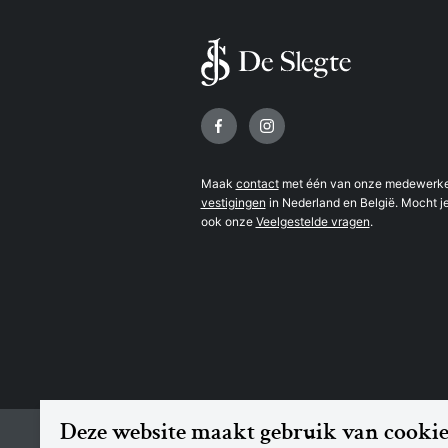
Volg ons op
Maak
contact
met één van onze medewerker
vestigingen
in Nederland en België. Mocht je
ook onze
Veelgestelde vragen
.
Deze website maakt gebruik van cookie
© 2026 Boekhandel De Slegte