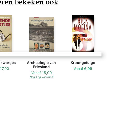
ren bekeken ook
 kwartjes
Archeologie van
Kroongetuige
Friesland
f
7,00
Vanaf
6,99
Vanaf
15,00
Nog 1 op voorraad