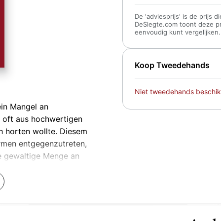
De 'adviesprijs' is de prijs
DeSlegte.com toont deze prij
eenvoudig kunt vergelijken.
Koop Tweedehands
Niet tweedehands beschik
ein Mangel an
 oft aus hochwertigen
ch horten wollte. Diesem
rmen entgegenzutreten,
ne gewaltige Menge an
Keller der Verfasser der
 vor, die noch heute als
em ab 1918 notwendig
egrenzte Phasen der
er Zeit nach dem Ende des