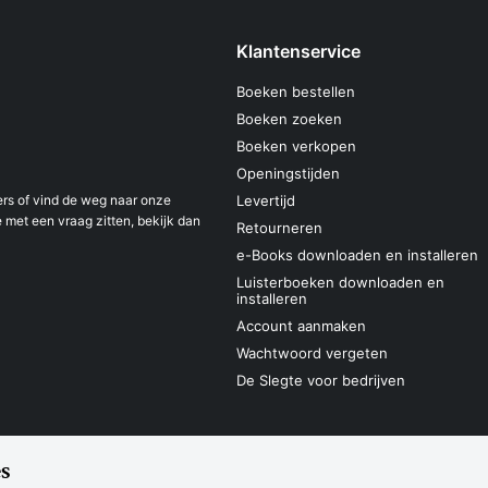
Klantenservice
Boeken bestellen
Boeken zoeken
Boeken verkopen
Openingstijden
s of vind de weg naar onze
Levertijd
 met een vraag zitten, bekijk dan
Retourneren
e-Books downloaden en installeren
Luisterboeken downloaden en
installeren
Account aanmaken
Wachtwoord vergeten
De Slegte voor bedrijven
s
Sitemap
Privacyverklaring
Cookieverk