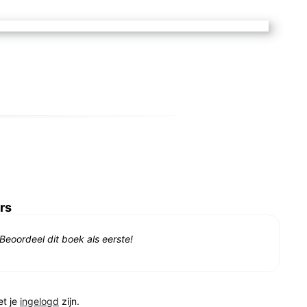
rs
Beoordeel dit boek als eerste!
et je
ingelogd
zijn.