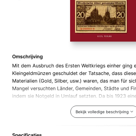
Omschrijving
Mit dem Ausbruch des Ersten Weltkriegs einher ging 
Kleingeldmünzen geschuldet der Tatsache, dass diese
Materialien (Gold, Silber, usw.) waren, das man für si
Mangel versuchten Länder, Gemeinden, Städte und Fi
indem sie Notgeld in Umlauf setzten. Da bis 1923 ei
solchem Geld in Umlauf kam, nahm damals Dr. Arnold 
ersten Kataloge zu deutschem Notgeld eine Einteilung
Bekijk volledige beschrijving
Einordnungshilfe dient. Das Großnotgeld war vor all
geworden dabei gab es drei zeitlich voneinander abg
Emissionen. Die ersten Großgeldscheine wurden in d
Specificaties