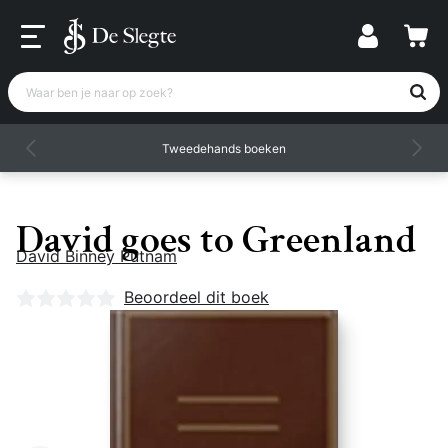
Waar ben je naar op zoek?
Tweedehands boeken
David goes to Greenland
David Binney Putnam
Nog geen beoordelingen
Beoordeel dit boek