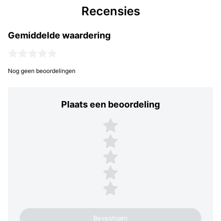
Recensies
Gemiddelde waardering
Nog geen beoordelingen
Plaats een beoordeling
Plaats een beoordeling
5 sterren
4 sterren
3 sterren
2 sterren
1 ster