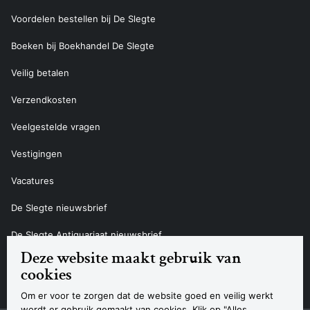
Voordelen bestellen bij De Slegte
Boeken bij Boekhandel De Slegte
Veilig betalen
Verzendkosten
Veelgestelde vragen
Vestigingen
Vacatures
De Slegte nieuwsbrief
De Slegte Antiquariaat nieuwsbrief
Deze website maakt gebruik van
Contact
cookies
Om er voor te zorgen dat de website goed en veilig werkt
wordt er gebruik gemaakt van cookies. Klik op "Alles