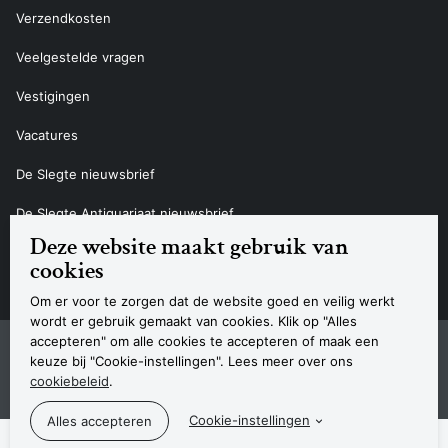
Verzendkosten
Veelgestelde vragen
Vestigingen
Vacatures
De Slegte nieuwsbrief
De Slegte Antiquariaat nieuwsbrief
Deze website maakt gebruik van
Contact
cookies
Om er voor te zorgen dat de website goed en veilig werkt
wordt er gebruik gemaakt van cookies. Klik op "Alles
accepteren" om alle cookies te accepteren of maak een
Sitemap
Privacyverklaring
Cookieverklaring
Algemene voorwaarden
Disclaimer
Contact
keuze bij "Cookie-instellingen". Lees meer over ons
Navigatie
cookiebeleid
.
© 2026 Boekhandel De Slegte
Cookie-instellingen