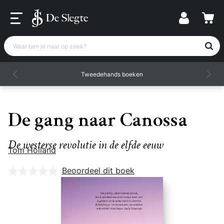
Waar ben je naar op zoek?
Tweedehands boeken
De gang naar Canossa
De westerse revolutie in de elfde eeuw
Tom Holland
Nog geen beoordelingen
Beoordeel dit boek