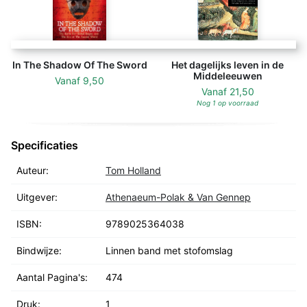
In The Shadow Of The Sword
Het dagelijks leven in de
Middeleeuwen
Vanaf
9,50
Vanaf
21,50
Nog 1 op voorraad
Specificaties
Auteur:
Tom Holland
Uitgever:
Athenaeum-Polak & Van Gennep
ISBN:
9789025364038
Bindwijze:
Linnen band met stofomslag
Aantal Pagina's:
474
Druk:
1