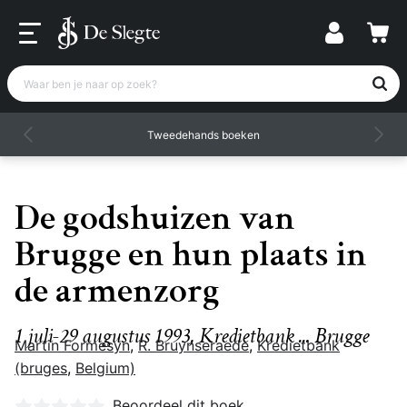
Waar ben je naar op zoek?
Tweedehands boeken
De godshuizen van
Brugge en hun plaats in
de armenzorg
1 juli-29 augustus 1993, Kredietbank ... Brugge
Martin Formesyn
,
R. Bruynseraede
,
Kredietbank
(bruges
,
Belgium)
Nog geen beoordelingen
Beoordeel dit boek