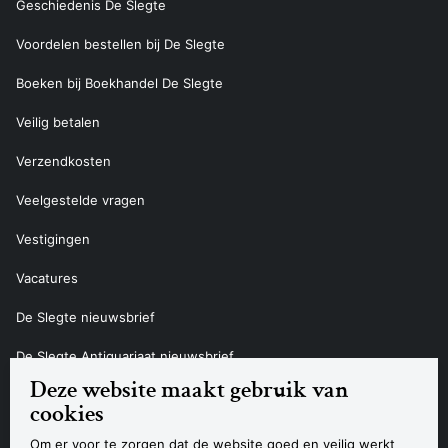
Geschiedenis De Slegte
Voordelen bestellen bij De Slegte
Boeken bij Boekhandel De Slegte
Veilig betalen
Verzendkosten
Veelgestelde vragen
Vestigingen
Vacatures
De Slegte nieuwsbrief
De Slegte Antiquariaat nieuwsbrief
Deze website maakt gebruik van
Contact
cookies
Om er voor te zorgen dat de website goed en veilig werkt