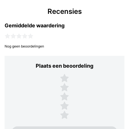
Recensies
Gemiddelde waardering
Nog geen beoordelingen
Plaats een beoordeling
Plaats een beoordeling
5 sterren
4 sterren
3 sterren
2 sterren
1 ster