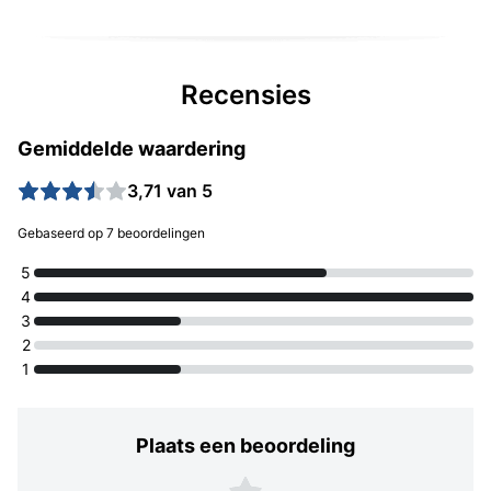
Recensies
Gemiddelde waardering
3,71 van 5
Gebaseerd op 7 beoordelingen
5
4
3
2
1
Plaats een beoordeling
Plaats een beoordeling
5 sterren