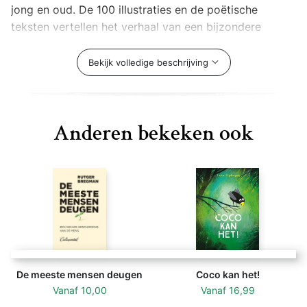
jong en oud. De 100 illustraties en de poëtische
teksten vertellen het verhaal van een bijzondere
vriendschap, tussen de jongen en de drie dieren. De
universele lessen die ze samen leren zijn stuk voor
Bekijk volledige beschrijving
stuk levenswijsheden. De Nederlandse editie van ‘The
Boy, the Mole, the Fox and the Horse’ is prachtig
vertaald door Arthur Japin, waardoor de teksten nog
Anderen bekeken ook
dichterbij komen. Een moderne klassieker, die je kijk
op het leven verandert.
De meeste mensen deugen
Coco kan het!
Vanaf
10,00
Vanaf
16,99