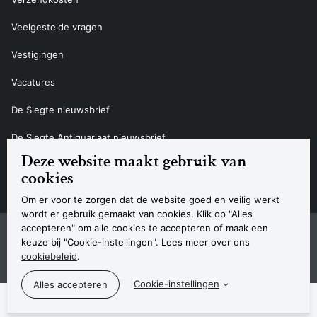
Veelgestelde vragen
Vestigingen
Vacatures
De Slegte nieuwsbrief
De Slegte Antiquariaat nieuwsbrief
Deze website maakt gebruik van
Contact
cookies
Om er voor te zorgen dat de website goed en veilig werkt
wordt er gebruik gemaakt van cookies. Klik op "Alles
accepteren" om alle cookies te accepteren of maak een
Sitemap
Privacyverklaring
Cookieverklaring
Algemene voorwaarden
Disclaimer
Contact
keuze bij "Cookie-instellingen". Lees meer over ons
Navigatie
cookiebeleid
.
© 2026 Boekhandel De Slegte
Cookie-instellingen
De Slegte ondersteunt de volgende b