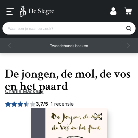
Waar ben je naar op zoek?
Tweedehands boeken
De jongen, de mol, de vos
en het paard
Charlie Mackesy
Gemiddelde beoordeling: 3,71 uit 5
3,7/5
1 recensie