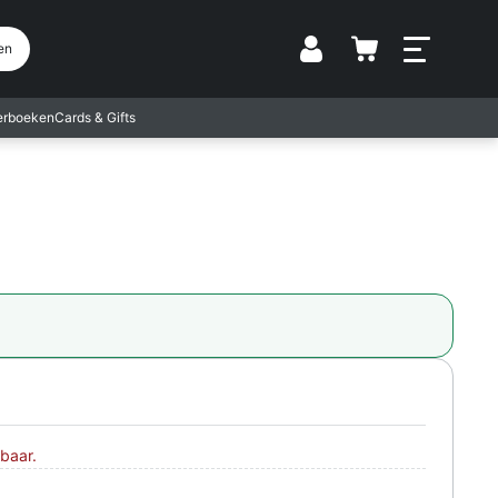
Vestiging
en
terboeken
Cards & Gifts
baar.