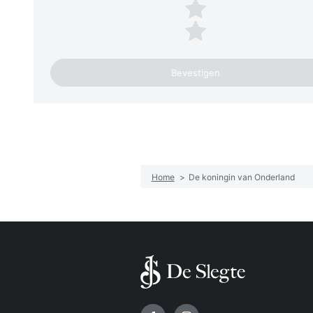
2 sterren
1 ster
Home
>
De koningin van Onderland
Volg ons op