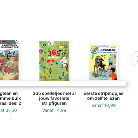
gteen en
365 spelletjes met al
Eerste stripmopjes
mmelbuik
jouw favoriete
om zelf te lezen
raal deel 2
stripfiguren
Vanaf
10,99
naf
37,50
Vanaf
14,99