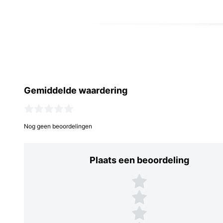
Gemiddelde waardering
Nog geen beoordelingen
Plaats een beoordeling
Plaats een beoordeling
5 sterren
4 sterren
3 sterren