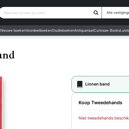
Waar ben je naar op zoek?
Alle vestiging
n
Nieuwe boeken
Voordeelboeken
Studieboeken
Antiquariaat
Curiosa
e-Books
Luis
and
Linnen band
Koop Tweedehands
Niet tweedehands beschik