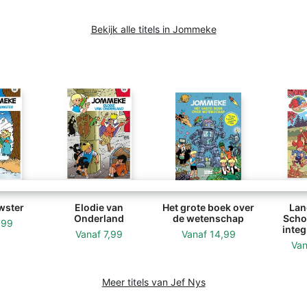
Bekijk alle titels in Jommeke
wster
Elodie van
Het grote boek over
Lan
Onderland
de wetenschap
Scho
,99
integ
Vanaf
7,99
Vanaf
14,99
Va
Meer titels van Jef Nys