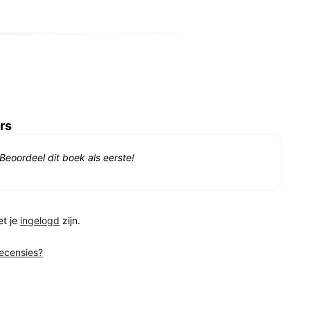
rs
Beoordeel dit boek als eerste!
et je
ingelogd
zijn.
recensies?