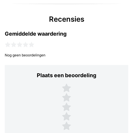
Recensies
Gemiddelde waardering
Nog geen beoordelingen
Plaats een beoordeling
Plaats een beoordeling
5 sterren
4 sterren
3 sterren
2 sterren
1 ster