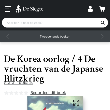
Waar ben je naar op zoek?
Tweedehands boeken
De Korea oorlog / 4 De
vruchten van de Japanse
Blitzkrieg
A.G.G. Tobback
Nog geen beoordelingen
Beoordeel dit boek