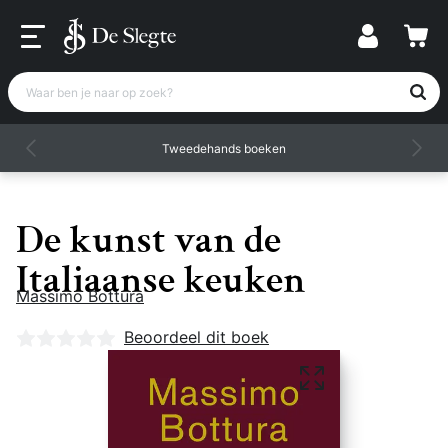
Waar ben je naar op zoek?
Tweedehands boeken
De kunst van de
Italiaanse keuken
Massimo Bottura
Nog geen beoordelingen
Beoordeel dit boek