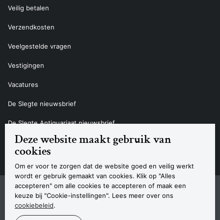
Veilig betalen
Verzendkosten
Veelgestelde vragen
Vestigingen
Vacatures
De Slegte nieuwsbrief
De Slegte Antiquariaat nieuwsbrief
Deze website maakt gebruik van
Contact
cookies
Om er voor te zorgen dat de website goed en veilig werkt
wordt er gebruik gemaakt van cookies. Klik op "Alles
accepteren" om alle cookies te accepteren of maak een
Sitemap
Privacyverklaring
Cookieverklaring
Algemene voorwaarden
Disclaimer
Contact
keuze bij "Cookie-instellingen". Lees meer over ons
Navigatie
cookiebeleid
.
© 2026 Boekhandel De Slegte