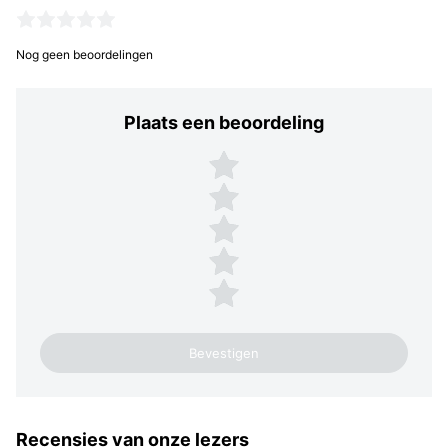
Nog geen beoordelingen
Plaats een beoordeling
Plaats een beoordeling
5 sterren
4 sterren
3 sterren
2 sterren
1 ster
Recensies van onze lezers