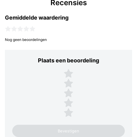
Recensies
Gemiddelde waardering
Nog geen beoordelingen
Plaats een beoordeling
Plaats een beoordeling
5 sterren
4 sterren
3 sterren
2 sterren
1 ster