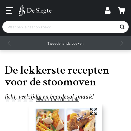
Waar ben je naar op zoek?
Tweedehands boeken
De lekkerste recepten
voor de stoomoven
licht, veelzijdig en boordevol smaak!
Nog geen beoordelingen
Beoordeel dit boek