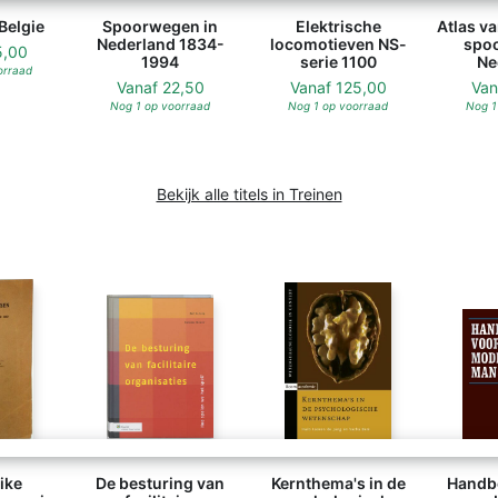
Belgie
Spoorwegen in
Elektrische
Atlas v
Nederland 1834-
locomotieven NS-
spoo
5,00
1994
serie 1100
Ne
orraad
Vanaf
22,50
Vanaf
125,00
Va
Nog 1 op voorraad
Nog 1 op voorraad
Nog 1
Bekijk alle titels in Treinen
ike
De besturing van
Kernthema's in de
Handb