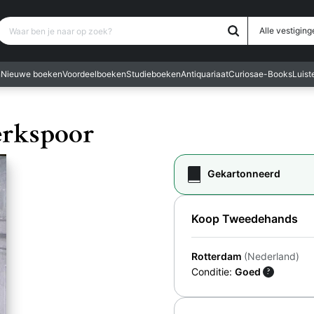
Waar ben je naar op zoek?
Alle vestiging
n
Nieuwe boeken
Voordeelboeken
Studieboeken
Antiquariaat
Curiosa
e-Books
Luis
erkspoor
Gekartonneerd
Koop Tweedehands
Rotterdam
(Nederland)
Conditie:
Goed
?