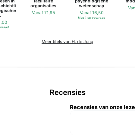
esen in
facilitaire
psychologische
mod
chichtli
organisaties
wetenschap
Va
ogischer
Vanaf
71,95
Vanaf
16,50
.
Nog 1 op voorraad
5,00
orraad
Meer titels van H. de Jong
Recensies
Recensies van onze leze