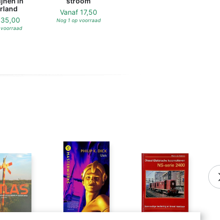
jnen in
stroom
rland
Vanaf
17,50
f
35,00
Nog 1 op voorraad
 voorraad