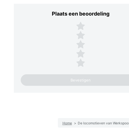
Plaats een beoordeling
Plaats een beoordeling
5 sterren
4 sterren
3 sterren
2 sterren
1 ster
Home
>
De locomotieven van Werkspoo