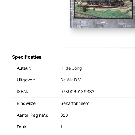
Specificaties
Auteur:
H. de Jong
Uitgever:
De Alk B.V.
ISBN:
9789060139332
Bindwijze:
Gekartonneerd
Aantal Pagina's:
320
Druk:
1