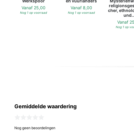
Werkspoor
en vuurlanders
Mysterienw
religionsges
Vanaf
25,00
Vanaf
8,00
cher, ethnol
Nog 1 op voorraad
Nog 1 op voorraad
und..
Vanaf
2
Nog 1 op vo
Gemiddelde waardering
Nog geen beoordelingen