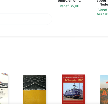
omBC en omC
spoorli
Nede
Vanaf
35,00
Vana
Nog 1 op