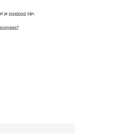
et je
ingelogd
zijn.
recensies?