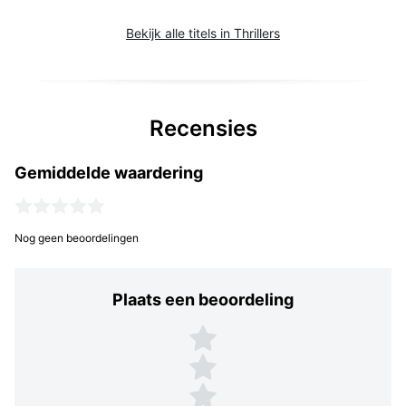
Bekijk alle titels in Thrillers
Recensies
Gemiddelde waardering
Nog geen beoordelingen
Plaats een beoordeling
Plaats een beoordeling
5 sterren
4 sterren
3 sterren