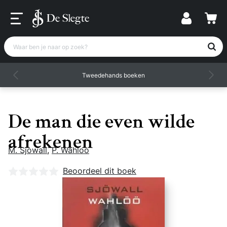
Waar ben je naar op zoek?
Tweedehands boeken
De man die even wilde
afrekenen
M. Sjowall
,
P. Wahloo
Nog geen beoordelingen
Beoordeel dit boek