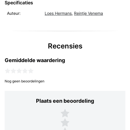
Specificaties
Auteur:
Loes Hermans
,
Reintje Venema
Recensies
Gemiddelde waardering
Nog geen beoordelingen
Plaats een beoordeling
Plaats een beoordeling
5 sterren
4 sterren