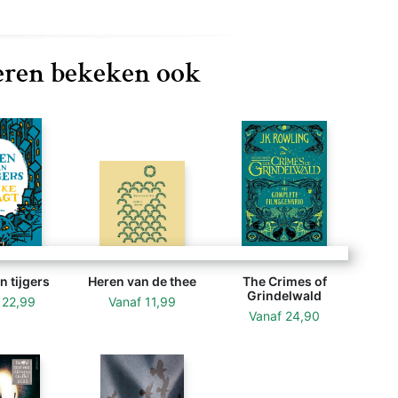
ren bekeken ook
 tijgers
Heren van de thee
The Crimes of
Grindelwald
f
22,99
Vanaf
11,99
Vanaf
24,90