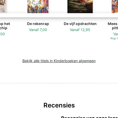
op het
De rekenrap
De vijf opdrachten
Mees 
chip
pit
Vanaf
7,00
Vanaf
12,95
,00
Va
Nog 1
Bekijk alle titels in Kinderboeken algemeen
Recensies