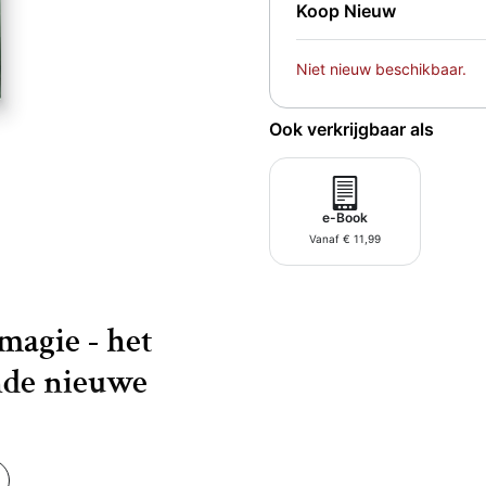
Koop Nieuw
Niet nieuw beschikbaar.
Ook verkrijgbaar als
e-Book
Vanaf € 11,99
magie - het
nde nieuwe
de Hotze de Roosprijs