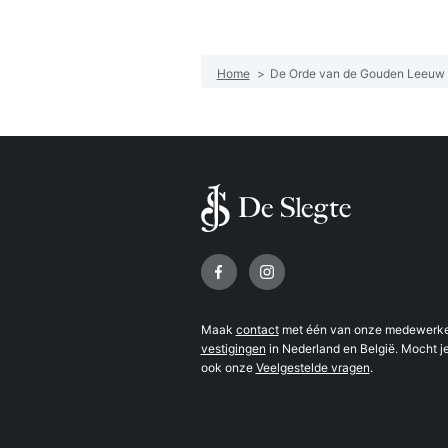
Home
>
De Orde van de Gouden Leeuw
Volg ons op
Maak
contact
met één van onze medewerker
vestigingen
in Nederland en België. Mocht je
ook onze
Veelgestelde vragen
.