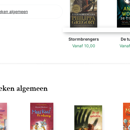
eken algemeen
Stormbrengers
De t
Vanaf
10,00
Vana
oeken algemeen