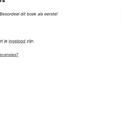
rs
Beoordeel dit boek als eerste!
et je
ingelogd
zijn.
recensies?