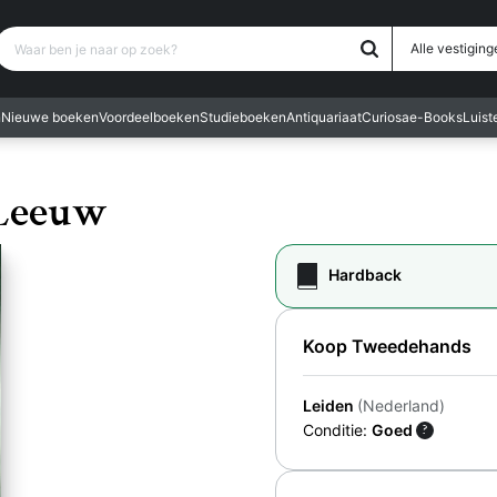
Waar ben je naar op zoek?
Alle vestiging
n
Nieuwe boeken
Voordeelboeken
Studieboeken
Antiquariaat
Curiosa
e-Books
Luis
 Leeuw
Hardback
Koop Tweedehands
Leiden
(Nederland)
Conditie:
Goed
?