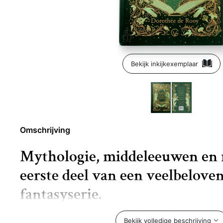
Bekijk inkijkexemplaar
Omschrijving
Mythologie, middeleeuwen en 
eerste deel van een veelbelove
fantasyserie.
De Orde van de Gouden Leeuw
is genomineerd voor 
Bekijk volledige beschrijving