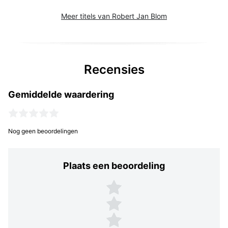
Meer titels van Robert Jan Blom
Recensies
Gemiddelde waardering
Nog geen beoordelingen
Plaats een beoordeling
Plaats een beoordeling
5 sterren
4 sterren
3 sterren