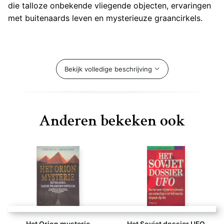
die talloze onbekende vliegende objecten, ervaringen
met buitenaards leven en mysterieuze graancirkels.
Natuurlijk komen er personen aan het woord over
Bekijk volledige beschrijving
waarnemingen en het beroemde Roswell-incident. Dit
boek gaat over UFO's én over hemellichamen,
planeten, sterren, asteroïden en meteoroïden.
Journalist en onderzoeker Robert Jan Blom
Anderen bekeken ook
inventariseerde een opmerkelijk fenomeen.
Het Orion mysterie
Het Sovjet dossier UFO