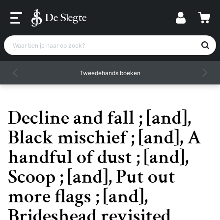
Waar ben je naar op zoek?
Tweedehands boeken
Decline and fall ; [and],
Black mischief ; [and], A
handful of dust ; [and],
Scoop ; [and], Put out
more flags ; [and],
Brideshead revisited