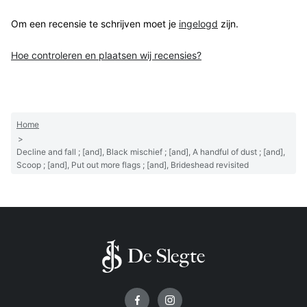
Om een recensie te schrijven moet je
ingelogd
zijn.
Hoe controleren en plaatsen wij recensies?
Home
>
Decline and fall ; [and], Black mischief ; [and], A handful of dust ; [and],
Scoop ; [and], Put out more flags ; [and], Brideshead revisited
Volg ons op