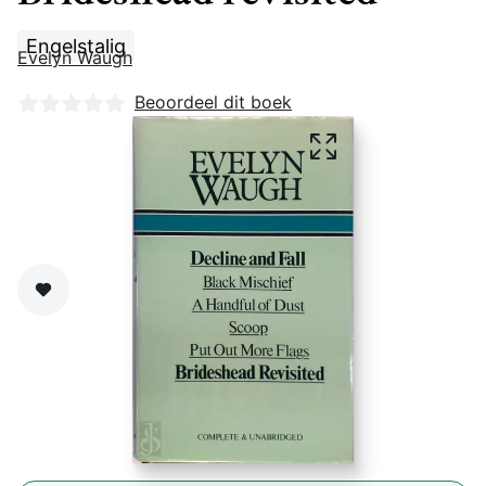
Engelstalig
Evelyn Waugh
Nog geen beoordelingen
Beoordeel dit boek
Zet op verlanglijst