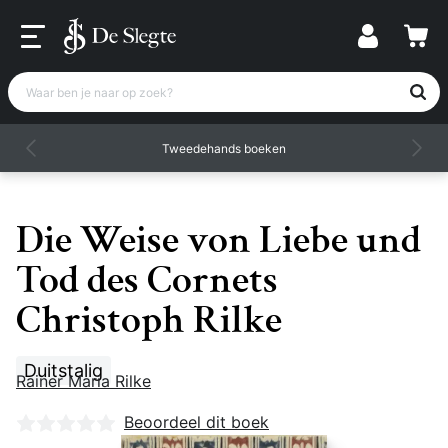
Waar ben je naar op zoek?
Tweedehands boeken
Die Weise von Liebe und
Tod des Cornets
Christoph Rilke
Duitstalig
Rainer Maria Rilke
Nog geen beoordelingen
Beoordeel dit boek