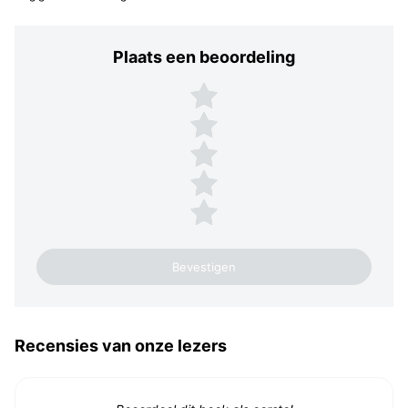
Plaats een beoordeling
Plaats een beoordeling
5 sterren
4 sterren
3 sterren
2 sterren
1 ster
Recensies van onze lezers