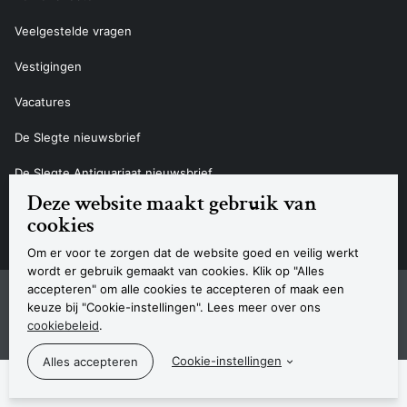
Veelgestelde vragen
Vestigingen
Vacatures
De Slegte nieuwsbrief
De Slegte Antiquariaat nieuwsbrief
Deze website maakt gebruik van
Contact
cookies
Om er voor te zorgen dat de website goed en veilig werkt
wordt er gebruik gemaakt van cookies. Klik op "Alles
accepteren" om alle cookies te accepteren of maak een
Sitemap
Privacyverklaring
Cookieverklaring
Algemene voorwaarden
Disclaimer
Contact
keuze bij "Cookie-instellingen". Lees meer over ons
Navigatie
cookiebeleid
.
© 2026 Boekhandel De Slegte
Cookie-instellingen
De Slegte ondersteunt de volgende b