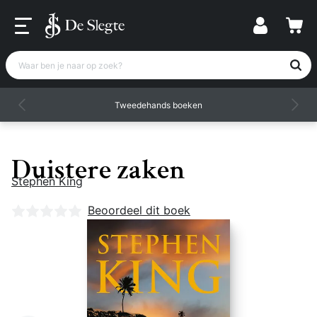
Waar ben je naar op zoek?
Tweedehands boeken
Duistere zaken
Stephen King
Nog geen beoordelingen
Beoordeel dit boek