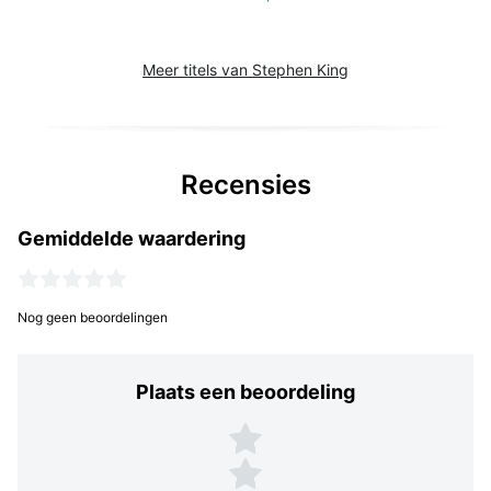
Meer titels van Stephen King
Recensies
Gemiddelde waardering
Nog geen beoordelingen
Plaats een beoordeling
Plaats een beoordeling
5 sterren
4 sterren