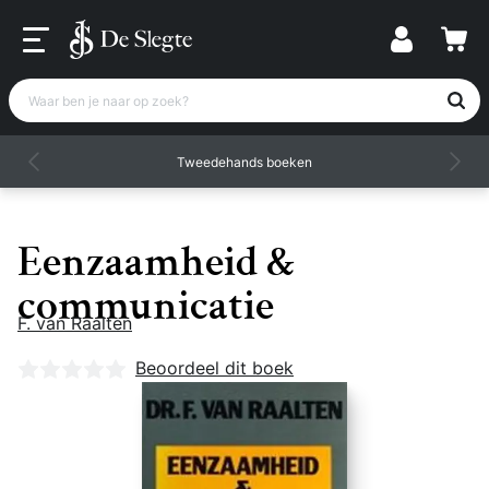
Waar ben je naar op zoek?
Tweedehands boeken
Eenzaamheid &
communicatie
F. van Raalten
Nog geen beoordelingen
Beoordeel dit boek