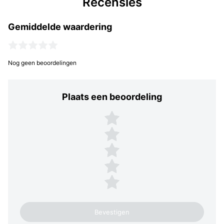
Recensies
Gemiddelde waardering
Nog geen beoordelingen
Plaats een beoordeling
Plaats een beoordeling
5 sterren
4 sterren
3 sterren
2 sterren
1 ster